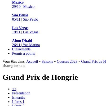
Mexico
29/10 | Mexico
São Paulo
05/11 | São Paulo
Las Vegas
19/11 | Las Vegas
Abou Dhabi
26/11 | Yas Marina
Classements
Permis à points
Vous êtes dans:
Accueil
»
Saisons
»
Courses 2023
»
Grand Prix de H
championnats
Grand Prix de Hongrie
<<
Présentation
Engagés
Libres 1
Libres 2