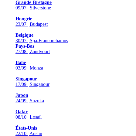
Grande-Bretagne
09/07 | Silverstone
Hongrie
23/07 | Budapest
Belgique
30/07 | Spa-Francorchamps
Pays-Bas
27/08 | Zandvoort
Italie
03/09 | Monza
Singapour
17/09 | Singapour
Japon
24/09 | Suzuka
Qatar
08/10 | Losail
États-Unis
22/10 | Austin