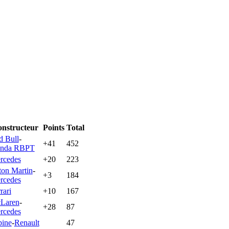
nstructeur
Points
Total
d Bull
-
+41
452
nda RBPT
rcedes
+20
223
ton Martin
-
+3
184
rcedes
rari
+10
167
Laren
-
+28
87
rcedes
pine
-
Renault
47