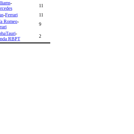
lliams
-
11
rcedes
as
-
Ferrari
11
fa Romeo
-
9
rari
phaTauri
-
2
nda RBPT