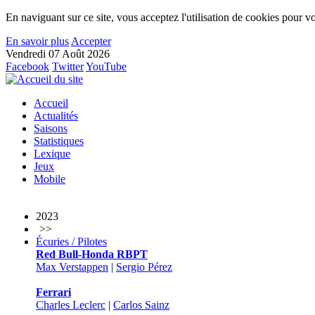
En naviguant sur ce site, vous acceptez l'utilisation de cookies pour vo
En savoir plus
Accepter
Vendredi 07 Août 2026
Facebook
Twitter
YouTube
Accueil
Actualités
Saisons
Statistiques
Lexique
Jeux
Mobile
2023
>>
Écuries / Pilotes
Red Bull-Honda RBPT
Max Verstappen
|
Sergio Pérez
Ferrari
Charles Leclerc
|
Carlos Sainz