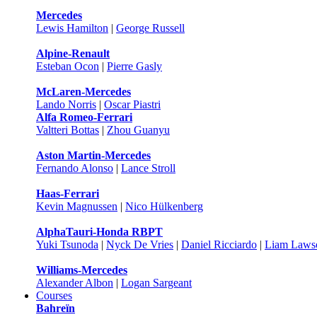
Mercedes
Lewis Hamilton
|
George Russell
Alpine-Renault
Esteban Ocon
|
Pierre Gasly
McLaren-Mercedes
Lando Norris
|
Oscar Piastri
Alfa Romeo-Ferrari
Valtteri Bottas
|
Zhou Guanyu
Aston Martin-Mercedes
Fernando Alonso
|
Lance Stroll
Haas-Ferrari
Kevin Magnussen
|
Nico Hülkenberg
AlphaTauri-Honda RBPT
Yuki Tsunoda
|
Nyck De Vries
|
Daniel Ricciardo
|
Liam Laws
Williams-Mercedes
Alexander Albon
|
Logan Sargeant
Courses
Bahreïn