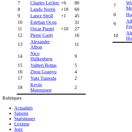
7
Charles Leclerc
+6
80
Wi
7
Me
8
Lando Norris
+18
60
8
Ha
9
Lance Stroll
+1
45
Al
10
Esteban Ocon
31
9
Fer
11
Oscar Piastri
+10
27
Al
12
Pierre Gasly
16
10
Ho
Alexander
13
11
Albon
Nico
14
9
Hülkenberg
15
Valtteri Bottas
5
16
Zhou Guanyu
4
17
Yuki Tsunoda
2
Kevin
18
2
Magnussen
Rubriques
Actualités
Saisons
Statistiques
Lexique
Jeux