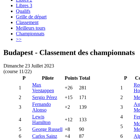
Libres 3
Qualifs
Grille de départ
Classement
Meilleurs tours
Championnats
>>
Budapest - Classement des championnats
Dimanche 23 Juillet 2023
(course 11/22)
P
Pilote
Points
Total
P
Co
Max
Re
1
+26
281
1
Verstappen
Ho
2
Sergio Pérez
+15
171
2
Me
Fernando
As
3
+2
139
3
Alonso
Me
Lewis
4
Fer
4
+12
133
Hamilton
Mc
5
5
George Russell
+8
90
Me
6
Carlos Sainz
+4
87
6
Al