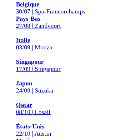
Belgique
30/07 | Spa-Francorchamps
Pays-Bas
27/08 | Zandvoort
Italie
03/09 | Monza
Singapour
17/09 | Singapour
Japon
24/09 | Suzuka
Qatar
08/10 | Losail
États-Unis
22/10 | Austin