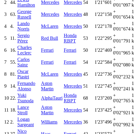
2
44.
Mercedes
Mercedes
54
1'21"601
Hamilton
0'01"097
k
George
+
1
3
63.
Mercedes
Mercedes
48
1'22"158
Russell
0'01"654
k
Lando
+
1
4
4.
McLaren
Mercedes
50
1'22"178
Norris
0'01"674
k
Sergio
Honda
+
1
5
11.
Red Bull
53
1'22"295
Pérez
RBPT
0'01"791
k
Charles
+
1
6
16.
Ferrari
Ferrari
50
1'22"469
Leclerc
0'01"965
k
Carlos
+
1
7
55.
Ferrari
Ferrari
54
1'22"584
Sainz
0'02"080
k
Oscar
+
1
8
81.
McLaren
Mercedes
45
1'22"736
Piastri
0'02"232
k
Fernando
Aston
+
1
9
14.
Mercedes
51
1'22"745
Alonso
Martin
0'02"241
k
Yuki
Honda
+
1
10
22.
AlphaTauri
68
1'23"269
Tsunoda
RBPT
0'02"765
k
Lance
Aston
+
1
11
18.
Mercedes
54
1'23"425
Stroll
Martin
0'02"921
k
Logan
+
1
12
2.
Williams
Mercedes
36
1'23"496
Sargeant
0'02"992
k
Nico
+
1
13
27.
Haas
Ferrari
42
1'23"573