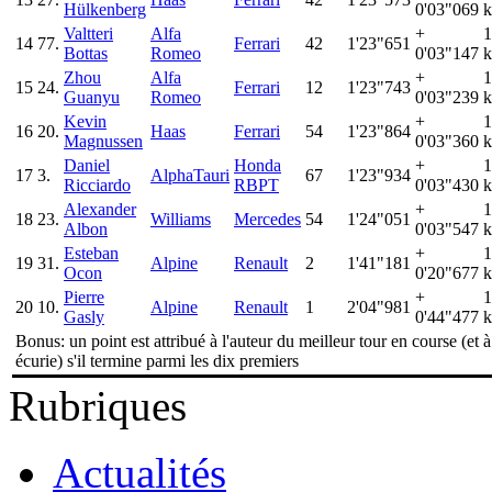
Hülkenberg
0'03"069
k
Valtteri
Alfa
+
1
14
77.
Ferrari
42
1'23"651
Bottas
Romeo
0'03"147
k
Zhou
Alfa
+
1
15
24.
Ferrari
12
1'23"743
Guanyu
Romeo
0'03"239
k
Kevin
+
1
16
20.
Haas
Ferrari
54
1'23"864
Magnussen
0'03"360
k
Daniel
Honda
+
1
17
3.
AlphaTauri
67
1'23"934
Ricciardo
RBPT
0'03"430
k
Alexander
+
1
18
23.
Williams
Mercedes
54
1'24"051
Albon
0'03"547
k
Esteban
+
1
19
31.
Alpine
Renault
2
1'41"181
Ocon
0'20"677
k
Pierre
+
1
20
10.
Alpine
Renault
1
2'04"981
Gasly
0'44"477
k
Bonus: un point est attribué à l'auteur du meilleur tour en course (et 
écurie) s'il termine parmi les dix premiers
Rubriques
Actualités