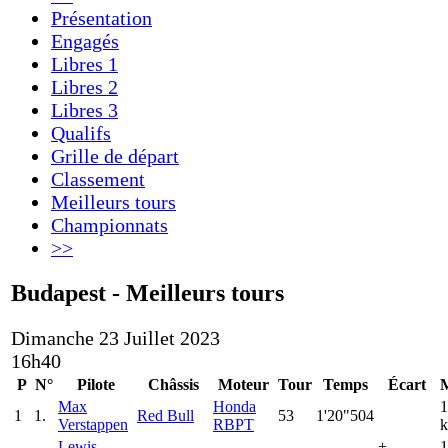
Présentation
Engagés
Libres 1
Libres 2
Libres 3
Qualifs
Grille de départ
Classement
Meilleurs tours
Championnats
>>
Budapest - Meilleurs tours
Dimanche 23 Juillet 2023
16h40
P
N°
Pilote
Châssis
Moteur
Tour
Temps
Écart
Max
Honda
1
1
1.
Red Bull
53
1'20"504
Verstappen
RBPT
k
Lewis
+
1