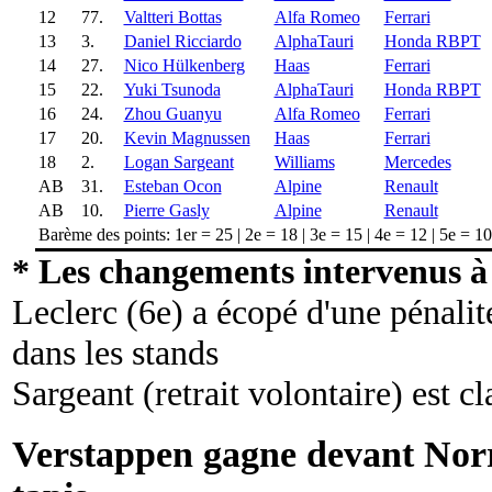
12
77.
Valtteri Bottas
Alfa Romeo
Ferrari
13
3.
Daniel Ricciardo
AlphaTauri
Honda RBPT
14
27.
Nico Hülkenberg
Haas
Ferrari
15
22.
Yuki Tsunoda
AlphaTauri
Honda RBPT
16
24.
Zhou Guanyu
Alfa Romeo
Ferrari
17
20.
Kevin Magnussen
Haas
Ferrari
18
2.
Logan Sargeant
Williams
Mercedes
AB
31.
Esteban Ocon
Alpine
Renault
AB
10.
Pierre Gasly
Alpine
Renault
Barème des points: 1er = 25 | 2e = 18 | 3e = 15 | 4e = 12 | 5e = 10 |
* Les changements intervenus à 
Leclerc (6e) a écopé d'une pénalit
dans les stands
Sargeant (retrait volontaire) est c
Verstappen gagne devant Norri