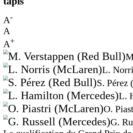
tapis
-
A
A
+
A
M
L. Norr
S. Pérez 
L. 
O. Pias
G. Ru