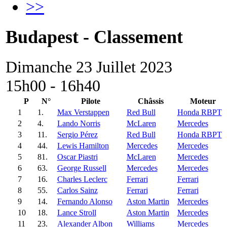
>>
Budapest - Classement
Dimanche 23 Juillet 2023
15h00 - 16h40
P
N°
Pilote
Châssis
Moteur
1
1.
Max Verstappen
Red Bull
Honda RBPT
2
4.
Lando Norris
McLaren
Mercedes
3
11.
Sergio Pérez
Red Bull
Honda RBPT
4
44.
Lewis Hamilton
Mercedes
Mercedes
5
81.
Oscar Piastri
McLaren
Mercedes
6
63.
George Russell
Mercedes
Mercedes
7
16.
Charles Leclerc
Ferrari
Ferrari
8
55.
Carlos Sainz
Ferrari
Ferrari
9
14.
Fernando Alonso
Aston Martin
Mercedes
10
18.
Lance Stroll
Aston Martin
Mercedes
11
23.
Alexander Albon
Williams
Mercedes