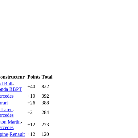
onstructeur
Points
Total
d Bull
-
+40
822
onda RBPT
rcedes
+10
392
rrari
+26
388
Laren
-
+2
284
rcedes
ton Martin
-
+12
273
rcedes
pine
-
Renault
+12
120