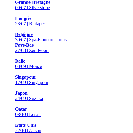
Grande-Bretagne
09/07 | Silverstone
Hongrie
23/07 | Budapest
Belgique
30/07 | Spa-Francorchamps
Pays-Bas
27/08 | Zandvoort
Italie
03/09 | Monza
Singapour
17/09 | Singapour
Japon
24/09 | Suzuka
Qatar
08/10 | Losail
États-Unis
22/10 | Austin