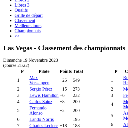
Libres 3
Qualifs
Grille de départ
Classement
Meilleurs tours
Championnats
>>
Las Vegas - Classement des championnats
Dimanche 19 Novembre 2023
(course 21/22)
P
Pilote
Points
Total
P
C
Max
Re
1
+25
549
1
Verstappen
H
2
Sergio Pérez
+15
273
2
Me
3
Lewis Hamilton
+6
232
3
Fe
4
Carlos Sainz
+8
200
Mc
4
Me
Fernando
5
+2
200
Alonso
As
5
Me
6
Lando Norris
195
6
Al
7
Charles Leclerc
+18
188