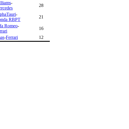
lliams
-
28
rcedes
phaTauri
-
21
onda RBPT
fa Romeo
-
16
rrari
as
-
Ferrari
12