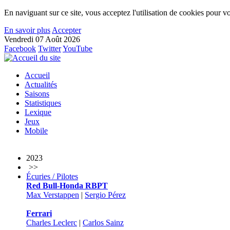
En naviguant sur ce site, vous acceptez l'utilisation de cookies pour vo
En savoir plus
Accepter
Vendredi 07 Août 2026
Facebook
Twitter
YouTube
Accueil
Actualités
Saisons
Statistiques
Lexique
Jeux
Mobile
2023
>>
Écuries / Pilotes
Red Bull-Honda RBPT
Max Verstappen
|
Sergio Pérez
Ferrari
Charles Leclerc
|
Carlos Sainz