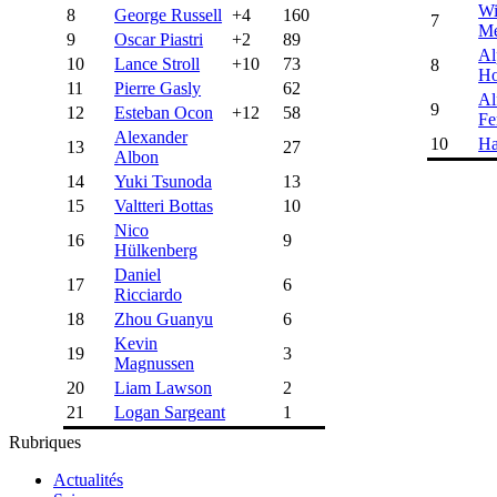
Wi
8
George Russell
+4
160
7
Me
9
Oscar Piastri
+2
89
Al
10
Lance Stroll
+10
73
8
H
11
Pierre Gasly
62
Al
9
12
Esteban Ocon
+12
58
Fe
Alexander
10
Ha
13
27
Albon
14
Yuki Tsunoda
13
15
Valtteri Bottas
10
Nico
16
9
Hülkenberg
Daniel
17
6
Ricciardo
18
Zhou Guanyu
6
Kevin
19
3
Magnussen
20
Liam Lawson
2
21
Logan Sargeant
1
Rubriques
Actualités