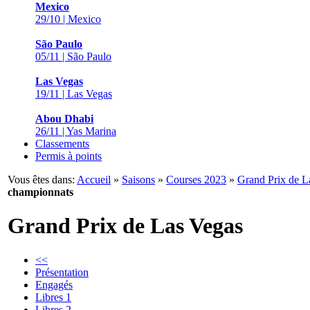
Mexico
29/10 | Mexico
São Paulo
05/11 | São Paulo
Las Vegas
19/11 | Las Vegas
Abou Dhabi
26/11 | Yas Marina
Classements
Permis à points
Vous êtes dans:
Accueil
»
Saisons
»
Courses 2023
»
Grand Prix de L
championnats
Grand Prix de Las Vegas
<<
Présentation
Engagés
Libres 1
Libres 2