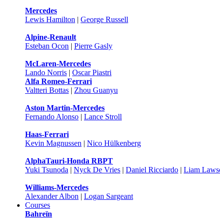
Mercedes
Lewis Hamilton
|
George Russell
Alpine-Renault
Esteban Ocon
|
Pierre Gasly
McLaren-Mercedes
Lando Norris
|
Oscar Piastri
Alfa Romeo-Ferrari
Valtteri Bottas
|
Zhou Guanyu
Aston Martin-Mercedes
Fernando Alonso
|
Lance Stroll
Haas-Ferrari
Kevin Magnussen
|
Nico Hülkenberg
AlphaTauri-Honda RBPT
Yuki Tsunoda
|
Nyck De Vries
|
Daniel Ricciardo
|
Liam Laws
Williams-Mercedes
Alexander Albon
|
Logan Sargeant
Courses
Bahreïn