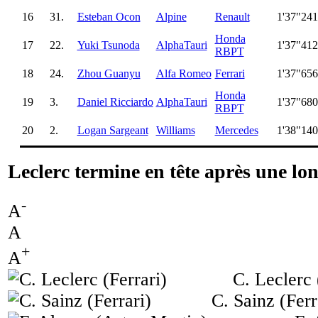
16
31.
Esteban Ocon
Alpine
Renault
1'37"241
Honda
17
22.
Yuki Tsunoda
AlphaTauri
1'37"412
RBPT
18
24.
Zhou Guanyu
Alfa Romeo
Ferrari
1'37"656
Honda
19
3.
Daniel Ricciardo
AlphaTauri
1'37"680
RBPT
20
2.
Logan Sargeant
Williams
Mercedes
1'38"140
Leclerc termine en tête après une lo
-
A
A
+
A
C. Leclerc 
C. Sainz (Ferr