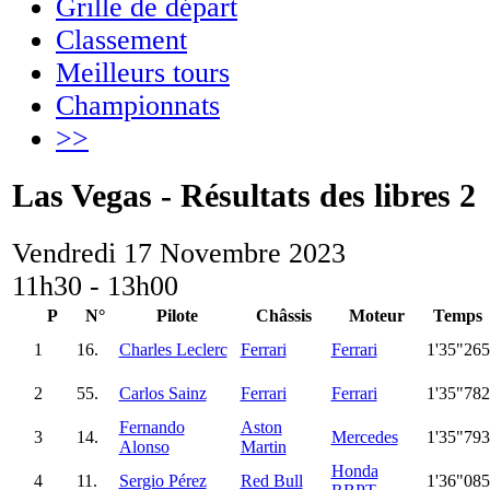
Grille de départ
Classement
Meilleurs tours
Championnats
>>
Las Vegas - Résultats des libres 2
Vendredi 17 Novembre 2023
11h30 - 13h00
P
N°
Pilote
Châssis
Moteur
Temps
1
16.
Charles Leclerc
Ferrari
Ferrari
1'35"265
2
55.
Carlos Sainz
Ferrari
Ferrari
1'35"782
Fernando
Aston
3
14.
Mercedes
1'35"793
Alonso
Martin
Honda
4
11.
Sergio Pérez
Red Bull
1'36"085