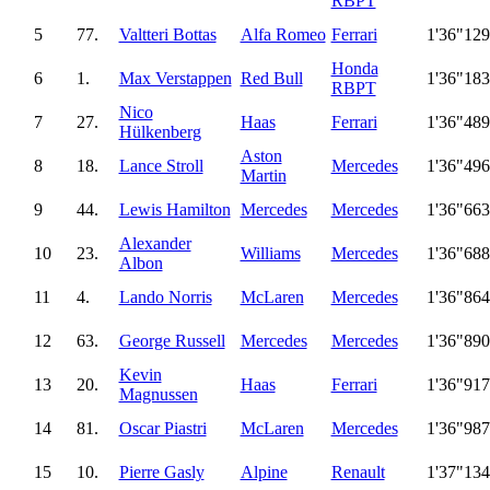
RBPT
5
77.
Valtteri Bottas
Alfa Romeo
Ferrari
1'36"129
Honda
6
1.
Max Verstappen
Red Bull
1'36"183
RBPT
Nico
7
27.
Haas
Ferrari
1'36"489
Hülkenberg
Aston
8
18.
Lance Stroll
Mercedes
1'36"496
Martin
9
44.
Lewis Hamilton
Mercedes
Mercedes
1'36"663
Alexander
10
23.
Williams
Mercedes
1'36"688
Albon
11
4.
Lando Norris
McLaren
Mercedes
1'36"864
12
63.
George Russell
Mercedes
Mercedes
1'36"890
Kevin
13
20.
Haas
Ferrari
1'36"917
Magnussen
14
81.
Oscar Piastri
McLaren
Mercedes
1'36"987
15
10.
Pierre Gasly
Alpine
Renault
1'37"134