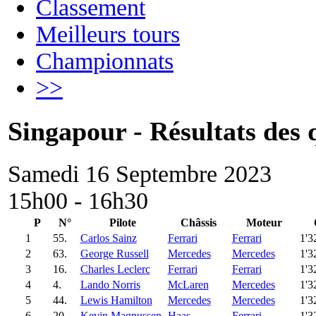
Classement
Meilleurs tours
Championnats
>>
Singapour - Résultats des q
Samedi 16 Septembre 2023
15h00 - 16h30
P
N°
Pilote
Châssis
Moteur
1
55.
Carlos Sainz
Ferrari
Ferrari
1'3
2
63.
George Russell
Mercedes
Mercedes
1'3
3
16.
Charles Leclerc
Ferrari
Ferrari
1'3
4
4.
Lando Norris
McLaren
Mercedes
1'3
5
44.
Lewis Hamilton
Mercedes
Mercedes
1'3
6
20.
Kevin Magnussen
Haas
Ferrari
1'3