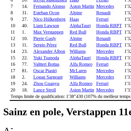
7
14.
Fernando Alonso
Aston Martin
Mercedes
1'3
8
31.
Esteban Ocon
Alpine
Renault
1'3
9
27.
Nico Hülkenberg
Haas
Ferrari
1'3
10
40.
Liam Lawson
AlphaTauri
Honda RBPT
1'3
11
1.
Max Verstappen
Red Bull
Honda RBPT
1'3
12
10.
Pierre Gasly
Alpine
Renault
1'3
13
11.
Sergio Pérez
Red Bull
Honda RBPT
1'3
14
23.
Alexander Albon
Williams
Mercedes
1'3
15
22.
Yuki Tsunoda
AlphaTauri
Honda RBPT
1'3
16
77.
Valtteri Bottas
Alfa Romeo
Ferrari
1'3
17
81.
Oscar Piastri
McLaren
Mercedes
1'3
18
2.
Logan Sargeant
Williams
Mercedes
1'3
19
24.
Zhou Guanyu
Alfa Romeo
Ferrari
1'3
20
18.
Lance Stroll
Aston Martin
Mercedes
1'3
Temps limite de qualification: 1'38"430 (107% du meilleur temps
Sainz en pole, Verstappen 11e
-
A