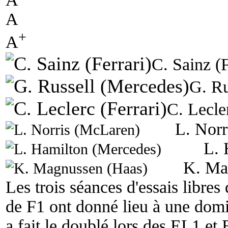
A
+
A
C. Sainz (F
G. Ru
C. Lecler
L. Norr
L. 
K. Ma
Les trois séances d'essais libre
de F1 ont donné lieu à une domi
a fait le doublé lors des EL1 e