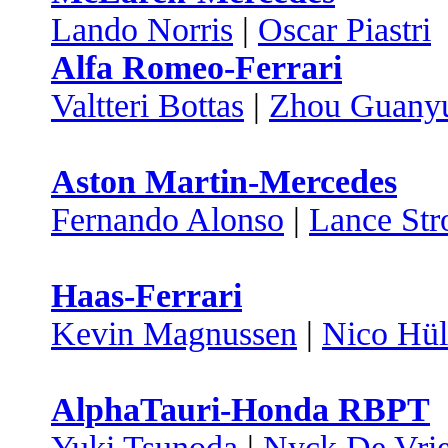
Lando Norris
|
Oscar Piastri
Alfa Romeo-Ferrari
Valtteri Bottas
|
Zhou Guany
Aston Martin-Mercedes
Fernando Alonso
|
Lance Stro
Haas-Ferrari
Kevin Magnussen
|
Nico Hül
AlphaTauri-Honda RBPT
Yuki Tsunoda
|
Nyck De Vri