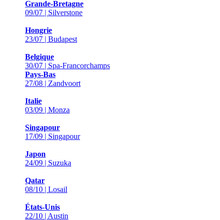
Grande-Bretagne
09/07 | Silverstone
Hongrie
23/07 | Budapest
Belgique
30/07 | Spa-Francorchamps
Pays-Bas
27/08 | Zandvoort
Italie
03/09 | Monza
Singapour
17/09 | Singapour
Japon
24/09 | Suzuka
Qatar
08/10 | Losail
États-Unis
22/10 | Austin