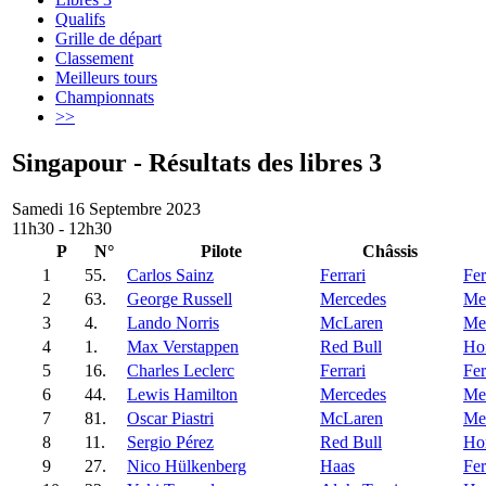
Qualifs
Grille de départ
Classement
Meilleurs tours
Championnats
>>
Singapour - Résultats des libres 3
Samedi 16 Septembre 2023
11h30 - 12h30
P
N°
Pilote
Châssis
1
55.
Carlos Sainz
Ferrari
Fer
2
63.
George Russell
Mercedes
Me
3
4.
Lando Norris
McLaren
Me
4
1.
Max Verstappen
Red Bull
Ho
5
16.
Charles Leclerc
Ferrari
Fer
6
44.
Lewis Hamilton
Mercedes
Me
7
81.
Oscar Piastri
McLaren
Me
8
11.
Sergio Pérez
Red Bull
Ho
9
27.
Nico Hülkenberg
Haas
Fer