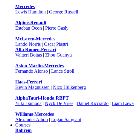
Mercedes
Lewis Hamilton
|
George Russell
Alpine-Renault
Esteban Ocon
|
Pierre Gasly
McLaren-Mercedes
Lando Norris
|
Oscar Piastri
Alfa Romeo-Ferrari
Valtteri Bottas
|
Zhou Guanyu
Aston Martin-Mercedes
Fernando Alonso
|
Lance Stroll
Haas-Ferrari
Kevin Magnussen
|
Nico Hülkenberg
AlphaTauri-Honda RBPT
Yuki Tsunoda
|
Nyck De Vries
|
Daniel Ricciardo
|
Liam Laws
Williams-Mercedes
Alexander Albon
|
Logan Sargeant
Courses
Bahreïn