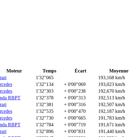
Moteur
Temps
Écart
Moyenne
rari
1'32"065
193,168 km/h
rcedes
1'32"134
+ 0'00"069
193,023 km/h
rcedes
1'32"303
+ 0'00"238
192,670 km/h
nda RBPT
1'32"378
+ 0'00"313
192,513 km/h
rari
1'32"381
+ 0'00"316
192,507 km/h
rcedes
1'32"535
+ 0'00"470
192,187 km/h
rcedes
1'32"730
+ 0'00"665
191,783 km/h
nda RBPT
1'32"784
+ 0'00"719
191,671 km/h
rari
1'32"896
+ 0'00"831
191,440 km/h