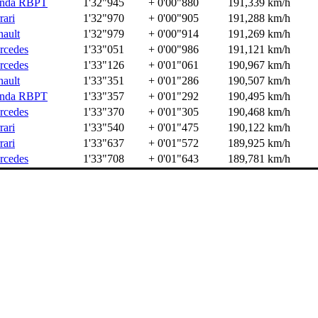
nda RBPT
1'32"945
+ 0'00"880
191,339 km/h
rari
1'32"970
+ 0'00"905
191,288 km/h
ault
1'32"979
+ 0'00"914
191,269 km/h
rcedes
1'33"051
+ 0'00"986
191,121 km/h
rcedes
1'33"126
+ 0'01"061
190,967 km/h
ault
1'33"351
+ 0'01"286
190,507 km/h
nda RBPT
1'33"357
+ 0'01"292
190,495 km/h
rcedes
1'33"370
+ 0'01"305
190,468 km/h
rari
1'33"540
+ 0'01"475
190,122 km/h
rari
1'33"637
+ 0'01"572
189,925 km/h
rcedes
1'33"708
+ 0'01"643
189,781 km/h