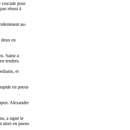
 cruciale pour
 pas réussi à
 évidemment au-
s deux en
s. Sainz a
en tendres.
mediums, et
 rapide en pneus
appen. Alexander
s, a signé le
nt alors en pneus