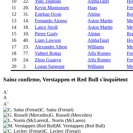
10
22.
Yuki Tsunoda
AlphaTauri
Ho
11
20.
Kevin Magnussen
Haas
Fer
12
31.
Esteban Ocon
Alpine
Ren
13
14.
Fernando Alonso
Aston Martin
Me
14
18.
Lance Stroll
Aston Martin
Me
15
10.
Pierre Gasly
Alpine
Ren
16
40.
Liam Lawson
AlphaTauri
Ho
17
23.
Alexander Albon
Williams
Me
18
77.
Valtteri Bottas
Alfa Romeo
Fer
19
24.
Zhou Guanyu
Alfa Romeo
Fer
20
2.
Logan Sargeant
Williams
Me
Sainz confirme, Verstappen et Red Bull s'inquiètent
-
A
A
+
A
C. Sainz (Ferrari)
G. Russell (Mercedes)
L. Norris (McLaren)
M. Verstappen (Red Bull)
C. Leclerc (Ferrari)