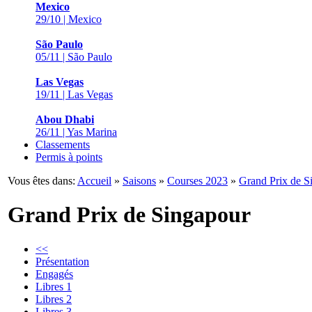
Mexico
29/10 | Mexico
São Paulo
05/11 | São Paulo
Las Vegas
19/11 | Las Vegas
Abou Dhabi
26/11 | Yas Marina
Classements
Permis à points
Vous êtes dans:
Accueil
»
Saisons
»
Courses 2023
»
Grand Prix de S
Grand Prix de Singapour
<<
Présentation
Engagés
Libres 1
Libres 2
Libres 3