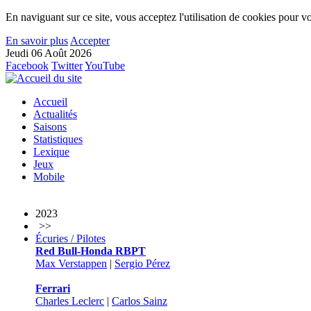
En naviguant sur ce site, vous acceptez l'utilisation de cookies pour vo
En savoir plus
Accepter
Jeudi 06 Août 2026
Facebook
Twitter
YouTube
Accueil
Actualités
Saisons
Statistiques
Lexique
Jeux
Mobile
2023
>>
Écuries / Pilotes
Red Bull-Honda RBPT
Max Verstappen
|
Sergio Pérez
Ferrari
Charles Leclerc
|
Carlos Sainz