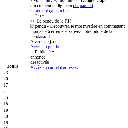
• Vous pouvez aussi utiliser
Google Maps
directement en ligne en
cliquant ici
.
Comment ça marche?
.:: Jeu ::.
>> Le pendu de la F1!
• Découvrez le mot mystère en commettant
moins de 6 erreurs et sauvez notre pilote de la
pendaison!
A vous de jouer...
Accès au pendu
.:: Publicité ::.
annonce
désactivée
Tours
Accès au carnet d'adresses
23
20
17
21
25
18
18
20
18