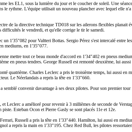
me les EL1, sous la lumière du jour et le coucher de soleil. Une séance
ns le rythme. L'équipe utilisait un nouveau plancher avec lequel elle n'a
pectre de la directive technique TD018 sur les ailerons flexibles planait
ifficultés le vendredi, et qu'elle corrige le tir le samedi.
 un 1'35"082 pour Valtteri Bottas. Sergio Pérez s'est intercalé entre le
 en mediums, en 1'35"077.
ienne mettre tout ce beau monde d'accord en 1'34"402 en pneus medium
isième en pneus tendres. George Russell est remonté deuxième, lui aussi 
nté quatrième. Charles Leclerc a pris le troisième temps, lui aussi en 
teur. Le Néerlandais a repris la tête en 1'33"660.
ça a semblé convenir davantage à ses deux pilotes. Pour son premier tour
 et Leclerc a amélioré pour revenir à 3 millièmes de seconde de Verst
n piste. Esteban Ocon et Pierre Gasly se sont placés 11e et 12e.
rrari, Russell a pris la tête en 1'33"440. Hamilton, lui aussi en medium
nol a repris la main en 1'33"195. Chez Red Bull, les pilotes ressortaie