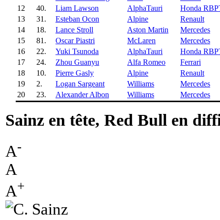
12
40.
Liam Lawson
AlphaTauri
Honda RBP
13
31.
Esteban Ocon
Alpine
Renault
14
18.
Lance Stroll
Aston Martin
Mercedes
15
81.
Oscar Piastri
McLaren
Mercedes
16
22.
Yuki Tsunoda
AlphaTauri
Honda RBP
17
24.
Zhou Guanyu
Alfa Romeo
Ferrari
18
10.
Pierre Gasly
Alpine
Renault
19
2.
Logan Sargeant
Williams
Mercedes
20
23.
Alexander Albon
Williams
Mercedes
Sainz en tête, Red Bull en diff
-
A
A
+
A