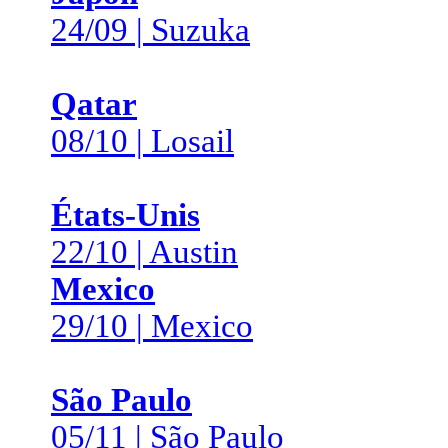
24/09 | Suzuka
Qatar
08/10 | Losail
États-Unis
22/10 | Austin
Mexico
29/10 | Mexico
São Paulo
05/11 | São Paulo