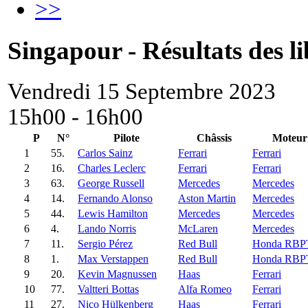
>>
Singapour - Résultats des li
Vendredi 15 Septembre 2023
15h00 - 16h00
P
N°
Pilote
Châssis
Moteur
1
55.
Carlos Sainz
Ferrari
Ferrari
2
16.
Charles Leclerc
Ferrari
Ferrari
3
63.
George Russell
Mercedes
Mercedes
4
14.
Fernando Alonso
Aston Martin
Mercedes
5
44.
Lewis Hamilton
Mercedes
Mercedes
6
4.
Lando Norris
McLaren
Mercedes
7
11.
Sergio Pérez
Red Bull
Honda RBP
8
1.
Max Verstappen
Red Bull
Honda RBP
9
20.
Kevin Magnussen
Haas
Ferrari
10
77.
Valtteri Bottas
Alfa Romeo
Ferrari
11
27.
Nico Hülkenberg
Haas
Ferrari