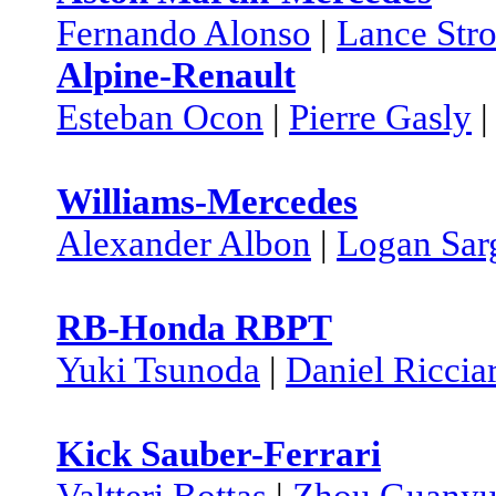
Fernando Alonso
|
Lance Stro
Alpine-Renault
Esteban Ocon
|
Pierre Gasly
Williams-Mercedes
Alexander Albon
|
Logan Sar
RB-Honda RBPT
Yuki Tsunoda
|
Daniel Riccia
Kick Sauber-Ferrari
Valtteri Bottas
|
Zhou Guany