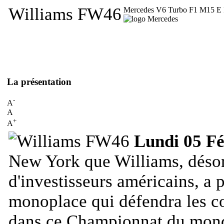
Williams FW46
Mercedes V6 Turbo F1 M15 E 
La présentation
-
A
A
+
A
Lundi 05 Fé
New York que Williams, désor
d'investisseurs américains, a 
monoplace qui défendra les co
dans ce Championnat du mond