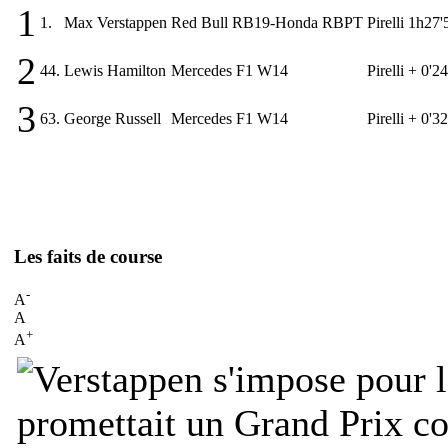
1
1.
Max Verstappen
Red Bull RB19-Honda RBPT
Pirelli
1h27'
2
44.
Lewis Hamilton
Mercedes F1 W14
Pirelli
+ 0'2
3
63.
George Russell
Mercedes F1 W14
Pirelli
+ 0'3
Les faits de course
-
A
A
+
A
promettait un Grand Prix c