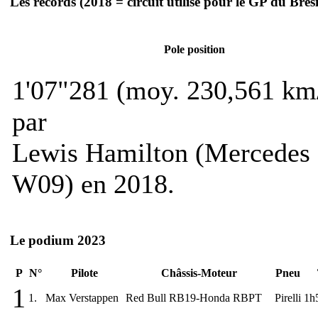
Les records
(2018 = circuit utilisé pour le GP du Brési
Pole position
1'07"281 (moy. 230,561 km
par
Lewis Hamilton (Mercedes
W09) en 2018.
Le podium 2023
P
N°
Pilote
Châssis-Moteur
Pneu
1
1.
Max Verstappen
Red Bull RB19-Honda RBPT
Pirelli
1h