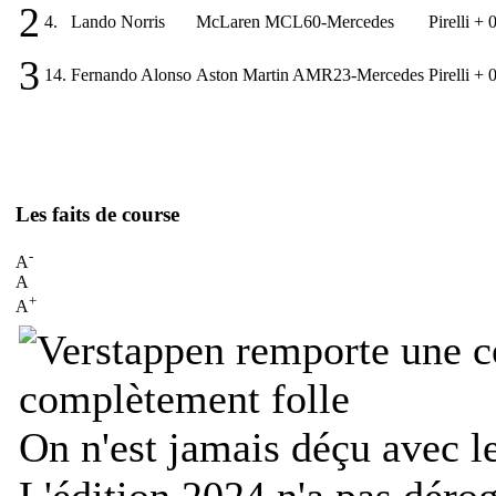
2
4.
Lando Norris
McLaren MCL60-Mercedes
Pirelli
+ 
3
14.
Fernando Alonso
Aston Martin AMR23-Mercedes
Pirelli
+ 
Les faits de course
-
A
A
+
A
On n'est jamais déçu avec l
L'édition 2024 n'a pas dérog