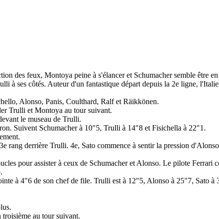
ction des feux, Montoya peine à s'élancer et Schumacher semble être e
lli à ses côtés. Auteur d'un fantastique départ depuis la 2e ligne, l'Ital
hello, Alonso, Panis, Coulthard, Ralf et Räikkönen.
der Trulli et Montoya au tour suivant.
devant le museau de Trulli.
atron. Suivent Schumacher à 10"5, Trulli à 14"8 et Fisichella à 22"1.
lement.
e rang derrière Trulli. 4e, Sato commence à sentir la pression d'Alonso
ucles pour assister à ceux de Schumacher et Alonso. Le pilote Ferrari co
.
inte à 4"6 de son chef de file. Trulli est à 12"5, Alonso à 25"7, Sato à 
lus.
troisième au tour suivant.