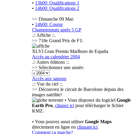
•
13h00: Qualifications 1
•
14h00: Qualifications 2
>> Dimanche 09 Mai:
•
14h00: Course
Championnats après 5 GP
.:: Affiche ::.
>> 718e Grand Prix de F1:
XLVI Gran Premio Marlboro de España
Accès au calendrier 2004
.:: Autres éditions ::.
>> Sélectionnez une année:
Accès aux saisons
.:: Vue du ciel ::.
>> Découvrez le circuit de Barcelone depuis des
images satellite!
• Vous disposez du logiciel
Google
Earth Pro
,
cliquez ici
pour télécharger le fichier
KMZ.
• Vous pouvez aussi utiliser
Google Maps
directement en ligne en
cliquant ici
.
Comment ça marche?