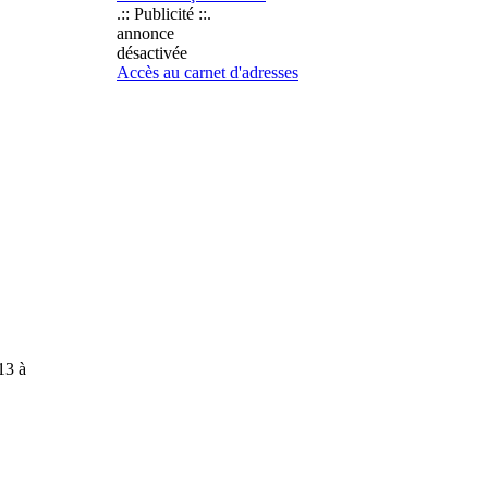
.:: Publicité ::.
annonce
désactivée
Accès au carnet d'adresses
13 à