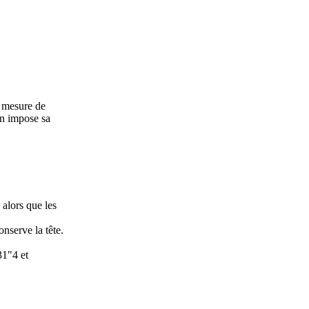
n mesure de
ien impose sa
 alors que les
nserve la tête.
31"4 et