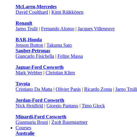
McLaren-Mercedes
David Coulthard
|
Kimi Räikkönen
Renault
Jarno Trulli
|
Fernando Alonso
|
Jacques Villeneuve
BAR-Honda
Jenson Button
|
Takuma Sato
Sauber-Petronas
Giancarlo Fisichella
|
Felipe Massa
Jaguar-Ford Cosworth
Mark Webber
|
Christian Klien
Toyota
Cristiano Da Matta
|
Olivier Panis
|
Ricardo Zonta
|
Jarno Trull
Jordan-Ford Cosworth
Nick Heidfeld
|
Giorgio Pantano
|
Timo Glock
Minardi-Ford Cosworth
Gianmaria Bruni
|
Zsolt Baumgartner
Courses
Australie