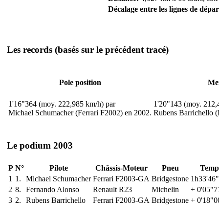
Décalage entre les lignes de dépar
Les records
(basés sur le précédent tracé)
Pole position
Mei
1'16"364 (moy. 222,985 km/h) par
1'20"143 (moy. 212,
Michael Schumacher (Ferrari F2002) en 2002.
Rubens Barrichello 
Le podium 2003
P
N°
Pilote
Châssis-Moteur
Pneu
Temp
1
1.
Michael Schumacher
Ferrari F2003-GA
Bridgestone
1h33'46
2
8.
Fernando Alonso
Renault R23
Michelin
+ 0'05"7
3
2.
Rubens Barrichello
Ferrari F2003-GA
Bridgestone
+ 0'18"0