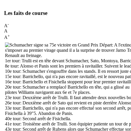
Les faits de course
-
A
A
+
A
Départ:
A l'extin
s'imposer au premier virage quand il a la surprise de trouver Jarno Tru
Renault au freinage.
1er tour:
Trulli est en tête devant Schumacher, Sato, Montoya, Barric
8e tour:
Alonso et Panis sont les premiers à ravitailler. Suivent le lea
10e tour:
Schumacher s'engouffre dans les stands. Il en ressort juste 
15e tour:
Barrichello, qui n'a pas encore ravitaillé, est le nouveau p
16e tour:
Barrichello et Fisichella stoppent pour leur premier ravitail
20e tour:
Schumacher a remplacé Barrichello en tête, qui a glissé au 3
pilotes Williams naviguent aux 6e et 7e places.
23e tour:
Deuxième arrêt de Trulli. Il faut attendre deux nouvelles bo
26e tour:
Deuxième arrêt de Sato qui revient en piste derrière Alonso
33e tour:
Barrichello, qui n'a pas encore effectué son second arrêt, po
Fisichella à 39"5. Abandon de Panis.
40e tour:
Second arrêt de Fisichella.
41e tour:
Troisième arrêt de Trulli. Son équipier patiente un tour de p
43e tour:
Second arrêt de Rubens alors que Schumacher effectue son 