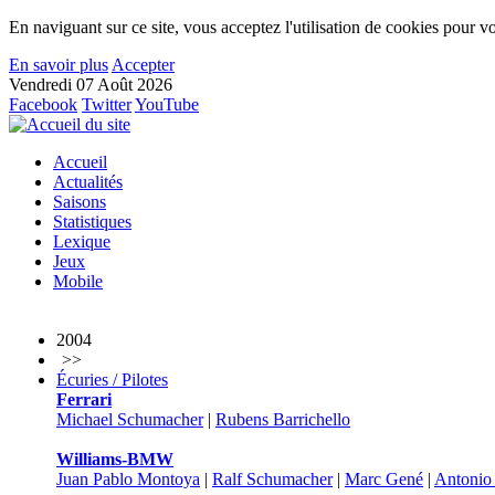
En naviguant sur ce site, vous acceptez l'utilisation de cookies pour vo
En savoir plus
Accepter
Vendredi 07 Août 2026
Facebook
Twitter
YouTube
Accueil
Actualités
Saisons
Statistiques
Lexique
Jeux
Mobile
2004
>>
Écuries / Pilotes
Ferrari
Michael Schumacher
|
Rubens Barrichello
Williams-BMW
Juan Pablo Montoya
|
Ralf Schumacher
|
Marc Gené
|
Antonio 