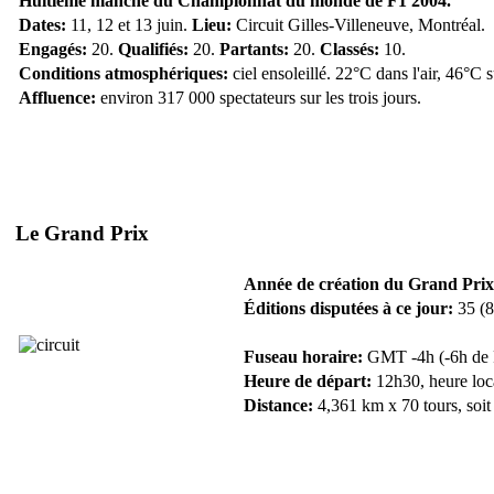
Huitième manche du Championnat du monde de F1 2004.
Dates:
11, 12 et 13 juin.
Lieu:
Circuit Gilles-Villeneuve, Montréal.
Engagés:
20.
Qualifiés:
20.
Partants:
20.
Classés:
10.
Conditions atmosphériques:
ciel ensoleillé. 22°C dans l'air, 46°C 
Affluence:
environ 317 000 spectateurs sur les trois jours.
Le Grand Prix
Année de création du Grand Prix
Éditions disputées à ce jour:
35 (8
Fuseau horaire:
GMT -4h (-6h de F
Heure de départ:
12h30, heure loca
Distance:
4,361 km x 70 tours, soit