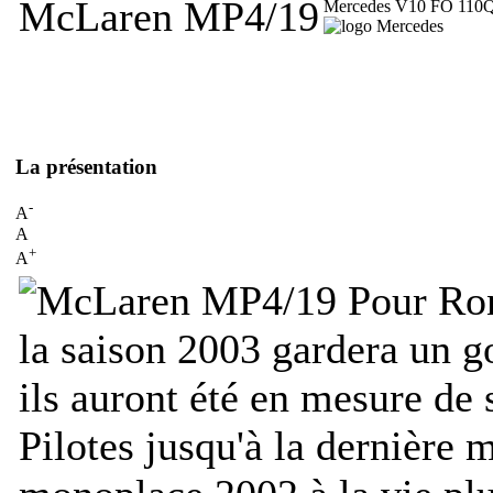
McLaren MP4/19
Mercedes V10 FO 110
La présentation
-
A
A
+
A
Pour Ron
la saison 2003 gardera un go
ils auront été en mesure de s
Pilotes jusqu'à la dernière 