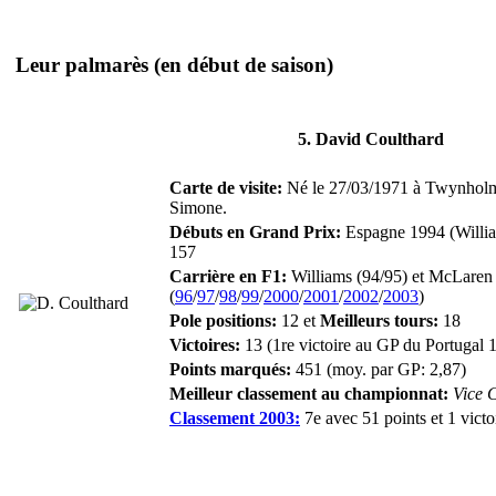
Leur palmarès
(en début de saison)
5. David Coulthard
Carte de visite:
Né le 27/03/1971 à Twynholm
Simone.
Débuts en Grand Prix:
Espagne 1994 (Willia
157
Carrière en F1:
Williams (94/95) et McLaren
(
96
/
97
/
98
/
99
/
2000
/
2001
/
2002
/
2003
)
Pole positions:
12 et
Meilleurs tours:
18
Victoires:
13 (1re victoire au GP du Portugal 
Points marqués:
451 (moy. par GP: 2,87)
Meilleur classement au championnat:
Vice 
Classement 2003:
7e avec 51 points et 1 victo