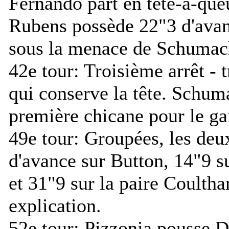
Fernando part en tête-à-queu
Rubens possède 22"3 d'avan
sous la menace de Schumac
42e tour:
Troisième arrêt - t
qui conserve la tête. Schum
première chicane pour le gai
49e tour:
Groupées, les deux
d'avance sur Button, 14"9 s
et 31"9 sur la paire Coultha
explication.
52e tour:
Pizzonia pousse D