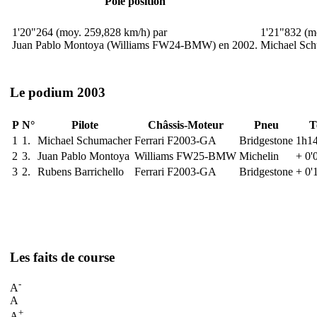
Pole position
1'20"264 (moy. 259,828 km/h) par
1'21"832 (m
Juan Pablo Montoya (Williams FW24-BMW) en 2002.
Michael Sch
Le podium 2003
P
N°
Pilote
Châssis-Moteur
Pneu
T
1
1.
Michael Schumacher
Ferrari F2003-GA
Bridgestone
1h14
2
3.
Juan Pablo Montoya
Williams FW25-BMW
Michelin
+ 0'
3
2.
Rubens Barrichello
Ferrari F2003-GA
Bridgestone
+ 0'
Les faits de course
-
A
A
+
A