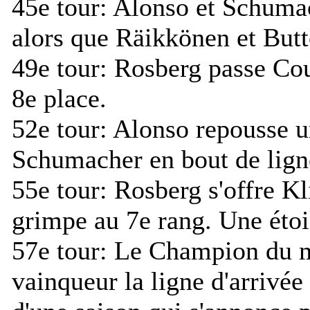
45e tour:
Alonso et Schumac
alors que Räikkönen et Butt
49e tour:
Rosberg passe Coul
8e place.
52e tour:
Alonso repousse un
Schumacher en bout de ligne
55e tour:
Rosberg s'offre Kl
grimpe au 7e rang. Une étoi
57e tour:
Le Champion du mo
vainqueur la ligne d'arrivé