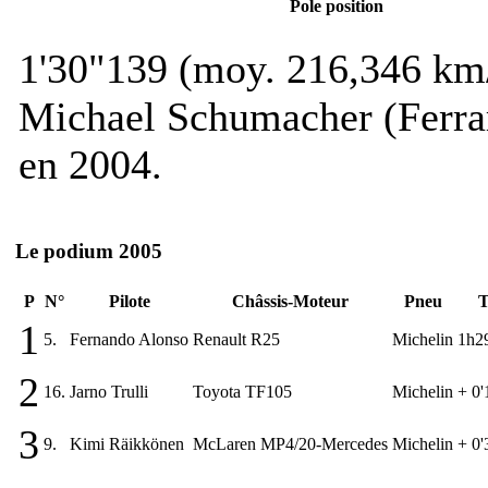
Pole position
1'30"139 (moy. 216,346 km
Michael Schumacher (Ferra
en 2004.
Le podium 2005
P
N°
Pilote
Châssis-Moteur
Pneu
T
1
5.
Fernando Alonso
Renault R25
Michelin
1h2
2
16.
Jarno Trulli
Toyota TF105
Michelin
+ 0
3
9.
Kimi Räikkönen
McLaren MP4/20-Mercedes
Michelin
+ 0