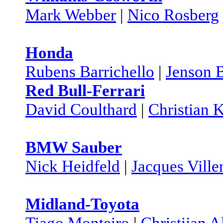
Mark Webber
|
Nico Rosberg
Honda
Rubens Barrichello
|
Jenson 
Red Bull-Ferrari
David Coulthard
|
Christian K
BMW Sauber
Nick Heidfeld
|
Jacques Vill
Midland-Toyota
Tiago Monteiro
|
Christijan A