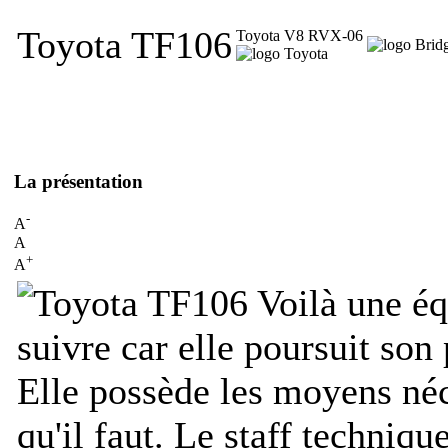
Toyota TF106
Toyota V8 RVX-06
La présentation
-
A
A
+
A
Voilà une équ
suivre car elle poursuit son
Elle possède les moyens né
qu'il faut. Le staff techniqu