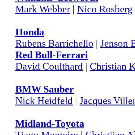
Mark Webber
|
Nico Rosberg
Honda
Rubens Barrichello
|
Jenson 
Red Bull-Ferrari
David Coulthard
|
Christian K
BMW Sauber
Nick Heidfeld
|
Jacques Vill
Midland-Toyota
Tiago Monteiro
|
Christijan A