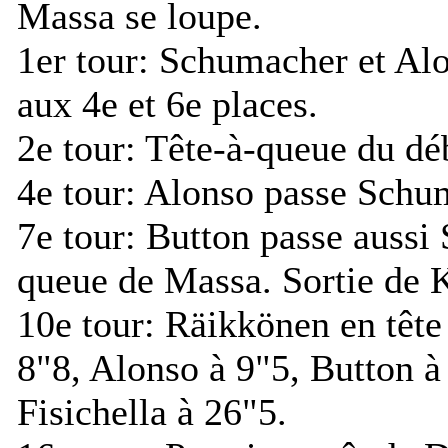
Massa se loupe.
1er tour:
Schumacher et Alo
aux 4e et 6e places.
2e tour:
Tête-à-queue du dé
4e tour:
Alonso passe Schuma
7e tour:
Button passe aussi 
queue de Massa. Sortie de K
10e tour:
Räikkönen en tête
8"8, Alonso à 9"5, Button 
Fisichella à 26"5.