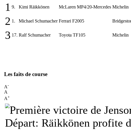
1
9.
Kimi Räikkönen
McLaren MP4/20-Mercedes
Michelin
2
1.
Michael Schumacher
Ferrari F2005
Bridgesto
3
17.
Ralf Schumacher
Toyota TF105
Michelin
Les faits de course
-
A
A
+
A
Départ:
Räikkönen profite d