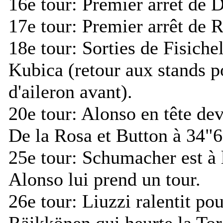
16e tour:
Premier arrêt de D
17e tour:
Premier arrêt de R
18e tour:
Sorties de Fisiche
Kubica (retour aux stands 
d'aileron avant).
20e tour:
Alonso en tête de
De la Rosa et Button à 34"6
25e tour:
Schumacher est à l
Alonso lui prend un tour.
26e tour:
Liuzzi ralentit pou
Räikkönen qui heurte la To