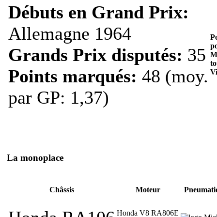
Débuts en Grand Prix:
Allemagne 1964
P
po
Grands Prix disputés:
35
Me
to
Points marqués:
48 (moy.
Vi
par GP: 1,37)
La monoplace
Châssis
Moteur
Pneumati
Honda V8 RA806E