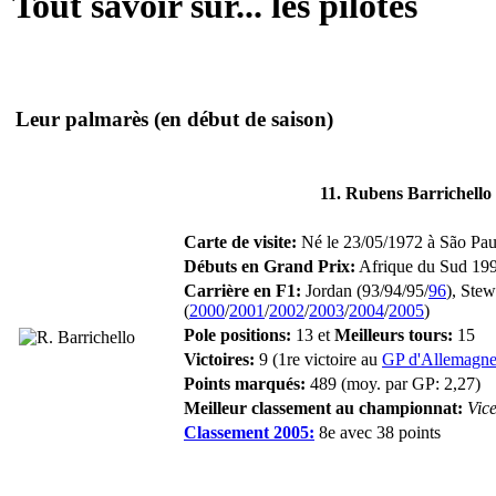
Tout savoir sur... les pilotes
Leur palmarès
(en début de saison)
11. Rubens Barrichello
Carte de visite:
Né le 23/05/1972 à São Paulo
Débuts en Grand Prix:
Afrique du Sud 199
Carrière en F1:
Jordan (93/94/95/
96
), Stew
(
2000
/
2001
/
2002
/
2003
/
2004
/
2005
)
Pole positions:
13 et
Meilleurs tours:
15
Victoires:
9 (1re victoire au
GP d'Allemagn
Points marqués:
489 (moy. par GP: 2,27)
Meilleur classement au championnat:
Vic
Classement 2005:
8e avec 38 points