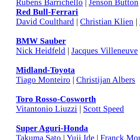
Rubens Barrichello
|
Jenson Button
Red Bull-Ferrari
David Coulthard
|
Christian Klien
|
BMW Sauber
Nick Heidfeld
|
Jacques Villeneuve
Midland-Toyota
Tiago Monteiro
|
Christijan Albers
Toro Rosso-Cosworth
Vitantonio Liuzzi
|
Scott Speed
Super Aguri-Honda
Takuma Sato
|
Yuji Ide
|
Franck Mo