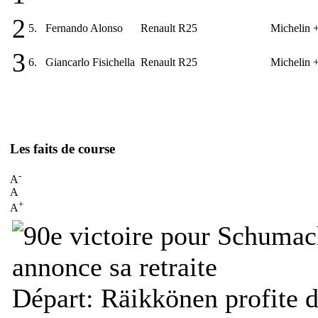
2
5.
Fernando Alonso
Renault R25
Michelin
3
6.
Giancarlo Fisichella
Renault R25
Michelin
Les faits de course
-
A
A
+
A
Départ:
Räikkönen profite d