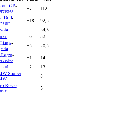
awn GP
-
+7
112
rcedes
d Bull
-
+18
92,5
nault
yota
34,5
rrari
+6
32
lliams
-
+5
20,5
yota
Laren
-
+1
14
rcedes
nault
+2
13
MW Sauber
-
8
MW
ro Rosso
-
5
rrari