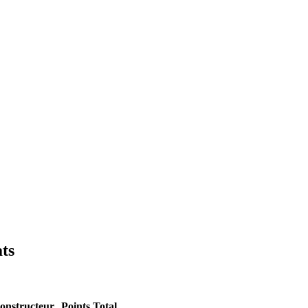
ts
onstructeur
Points
Total