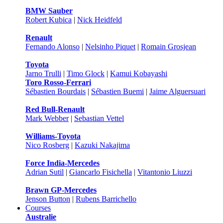
BMW Sauber
Robert Kubica
|
Nick Heidfeld
Renault
Fernando Alonso
|
Nelsinho Piquet
|
Romain Grosjean
Toyota
Jarno Trulli
|
Timo Glock
|
Kamui Kobayashi
Toro Rosso-Ferrari
Sébastien Bourdais
|
Sébastien Buemi
|
Jaime Alguersuari
Red Bull-Renault
Mark Webber
|
Sebastian Vettel
Williams-Toyota
Nico Rosberg
|
Kazuki Nakajima
Force India-Mercedes
Adrian Sutil
|
Giancarlo Fisichella
|
Vitantonio Liuzzi
Brawn GP-Mercedes
Jenson Button
|
Rubens Barrichello
Courses
Australie