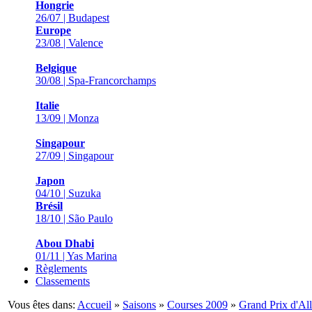
Hongrie
26/07 | Budapest
Europe
23/08 | Valence
Belgique
30/08 | Spa-Francorchamps
Italie
13/09 | Monza
Singapour
27/09 | Singapour
Japon
04/10 | Suzuka
Brésil
18/10 | São Paulo
Abou Dhabi
01/11 | Yas Marina
Règlements
Classements
Vous êtes dans:
Accueil
»
Saisons
»
Courses 2009
»
Grand Prix d'A