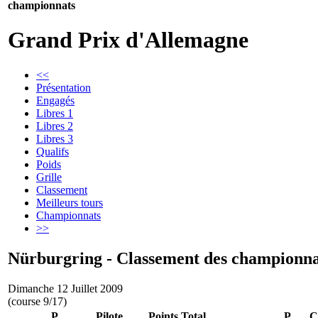
championnats
Grand Prix d'Allemagne
<<
Présentation
Engagés
Libres 1
Libres 2
Libres 3
Qualifs
Poids
Grille
Classement
Meilleurs tours
Championnats
>>
Nürburgring - Classement des championna
Dimanche 12 Juillet 2009
(course 9/17)
P
Pilote
Points
Total
P
C