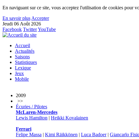
En naviguant sur ce site, vous acceptez l'utilisation de cookies pour vo
En savoir plus
Accepter
Jeudi 06 Août 2026
Facebook
Twitter
YouTube
Accueil
Actualités
Saisons
Statistiques
Lexique
Jeux
Mobile
2009
>>
Écuries / Pilotes
McLaren-Mercedes
Lewis Hamilton
|
Heikki Kovalainen
Ferrari
Felipe Massa
|
Kimi Räikkönen
|
Luca Badoer
|
Giancarlo Fisi