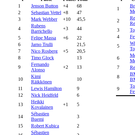
1
Jenson Button
+4
68
Br
1
Me
2
Sebastian Vettel
+8
47
Re
3
Mark Webber
+10
45,5
2
Re
Rubens
4
+3
44
3
To
Barrichello
4
Fe
5
Felipe Massa
+6
22
Wi
6
Jarno Trulli
21,5
5
To
7
Nico Rosberg
+5
20,5
Mc
8
Timo Glock
13
6
Me
Fernando
9
+2
13
7
Re
Alonso
B
Kimi
8
10
10
B
Räikkönen
To
11
Lewis Hamilton
9
9
Fe
12
Nick Heidfeld
6
Heikki
13
+1
5
Kovalainen
Sébastien
14
3
Buemi
15
Robert Kubica
2
Sébastien