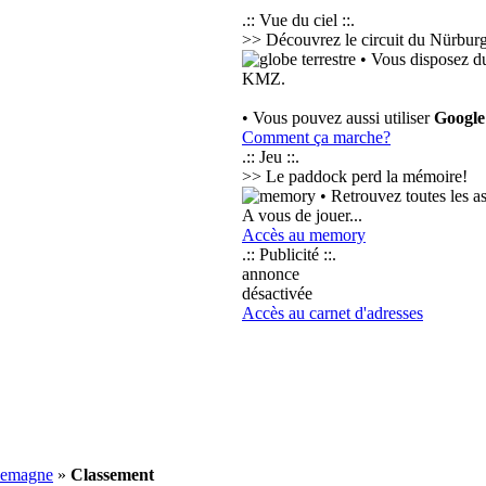
.:: Vue du ciel ::.
>> Découvrez le circuit du Nürburgr
• Vous disposez du
KMZ.
• Vous pouvez aussi utiliser
Googl
Comment ça marche?
.:: Jeu ::.
>> Le paddock perd la mémoire!
• Retrouvez toutes les a
A vous de jouer...
Accès au memory
.:: Publicité ::.
annonce
désactivée
Accès au carnet d'adresses
llemagne
»
Classement