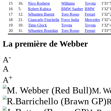
15
16.
Nico Rosberg
Williams
Toyota
1'31"
16
5.
Robert Kubica
BMW Sauber
BMW
1'32"
17
12.
Sébastien Buemi
Toro Rosso
Ferrari
1'32"
18
21.
Giancarlo Fisichella
Force India
Mercedes
1'32"
19
10.
Timo Glock
Toyota
Toyota
1'32"
20
11.
Sébastien Bourdais
Toro Rosso
Ferrari
1'33"
La première de Webber
-
A
A
+
A
M. We
R