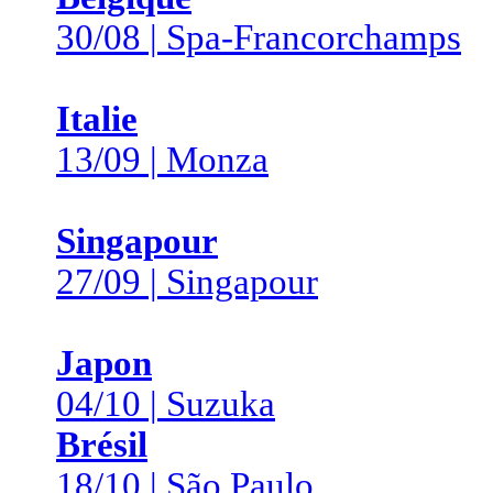
30/08 | Spa-Francorchamps
Italie
13/09 | Monza
Singapour
27/09 | Singapour
Japon
04/10 | Suzuka
Brésil
18/10 | São Paulo