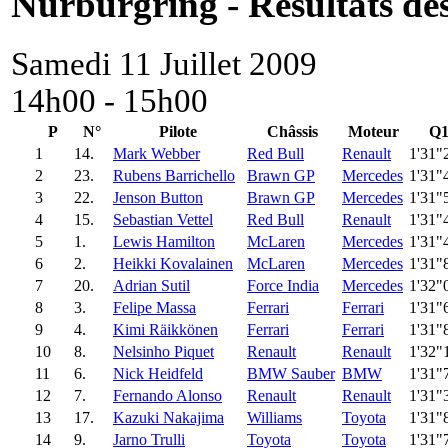
Nürburgring - Résultats des
Samedi 11 Juillet 2009
14h00 - 15h00
P
N°
Pilote
Châssis
Moteur
Q
1
14.
Mark Webber
Red Bull
Renault
1'31"
2
23.
Rubens Barrichello
Brawn GP
Mercedes
1'31"
3
22.
Jenson Button
Brawn GP
Mercedes
1'31"
4
15.
Sebastian Vettel
Red Bull
Renault
1'31"
5
1.
Lewis Hamilton
McLaren
Mercedes
1'31"
6
2.
Heikki Kovalainen
McLaren
Mercedes
1'31"
7
20.
Adrian Sutil
Force India
Mercedes
1'32"
8
3.
Felipe Massa
Ferrari
Ferrari
1'31"
9
4.
Kimi Räikkönen
Ferrari
Ferrari
1'31"
10
8.
Nelsinho Piquet
Renault
Renault
1'32"
11
6.
Nick Heidfeld
BMW Sauber
BMW
1'31"
12
7.
Fernando Alonso
Renault
Renault
1'31"
13
17.
Kazuki Nakajima
Williams
Toyota
1'31"
14
9.
Jarno Trulli
Toyota
Toyota
1'31"