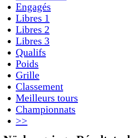
Engagés
Libres 1
Libres 2
Libres 3
Qualifs
Poids
Grille
Classement
Meilleurs tours
Championnats
>>