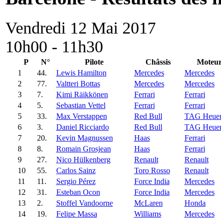
Vendredi 12 Mai 2017
10h00 - 11h30
P
N°
Pilote
Châssis
Moteu
1
44.
Lewis Hamilton
Mercedes
Mercedes
2
77.
Valtteri Bottas
Mercedes
Mercedes
3
7.
Kimi Räikkönen
Ferrari
Ferrari
4
5.
Sebastian Vettel
Ferrari
Ferrari
5
33.
Max Verstappen
Red Bull
TAG Heue
6
3.
Daniel Ricciardo
Red Bull
TAG Heue
7
20.
Kevin Magnussen
Haas
Ferrari
8
8.
Romain Grosjean
Haas
Ferrari
9
27.
Nico Hülkenberg
Renault
Renault
10
55.
Carlos Sainz
Toro Rosso
Renault
11
11.
Sergio Pérez
Force India
Mercedes
12
31.
Esteban Ocon
Force India
Mercedes
13
2.
Stoffel Vandoorne
McLaren
Honda
14
19.
Felipe Massa
Williams
Mercedes