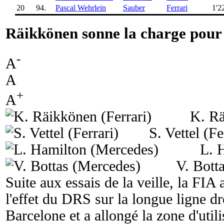
20
94.
Pascal Wehrlein
Sauber
Ferrari
1'2
Räikkönen sonne la charge pour
-
A
A
+
A
K. Rä
S. Vettel (Fe
L. 
V. Bott
Suite aux essais de la veille, la FIA
l'effet du DRS sur la longue ligne dr
Barcelone et a allongé la zone d'uti