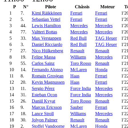
P
N°
Pilote
Châssis
Moteur
T
1
7.
Kimi Räikkönen
Ferrari
Ferrari
1'2
2
5.
Sebastian Vettel
Ferrari
Ferrari
1'2
3
44.
Lewis Hamilton
Mercedes
Mercedes
1'2
4
77.
Valtteri Bottas
Mercedes
Mercedes
1'2
5
33.
Max Verstappen
Red Bull
TAG Heuer
1'2
6
3.
Daniel Ricciardo
Red Bull
TAG Heuer
1'2
7
27.
Nico Hülkenberg
Renault
Renault
1'2
8
19.
Felipe Massa
Williams
Mercedes
1'2
9
55.
Carlos Sainz
Toro Rosso
Renault
1'2
10
14.
Fernando Alonso
McLaren
Honda
1'2
11
8.
Romain Grosjean
Haas
Ferrari
1'2
12
20.
Kevin Magnussen
Haas
Ferrari
1'2
13
11.
Sergio Pérez
Force India
Mercedes
1'2
14
31.
Esteban Ocon
Force India
Mercedes
1'2
15
26.
Daniil Kvyat
Toro Rosso
Renault
1'2
16
9.
Marcus Ericsson
Sauber
Ferrari
1'2
17
18.
Lance Stroll
Williams
Mercedes
1'2
18
30.
Jolyon Palmer
Renault
Renault
1'2
19
2.
Stoffel Vandoorne
McLaren
Honda
1'2