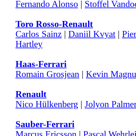
Fernando Alonso
|
Stoffel Vando
Toro Rosso-Renault
Carlos Sainz
|
Daniil Kvyat
|
Pie
Hartley
Haas-Ferrari
Romain Grosjean
|
Kevin Magnu
Renault
Nico Hülkenberg
|
Jolyon Palme
Sauber-Ferrari
Marcus Ericsson
|
Pascal Wehrle