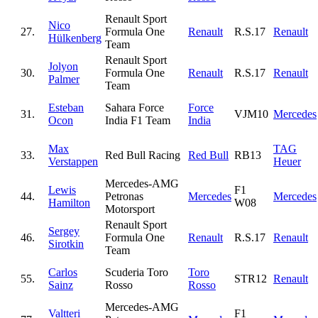
Renault Sport
Nico
27.
Formula One
Renault
R.S.17
Renault
Hülkenberg
Team
Renault Sport
Jolyon
30.
Formula One
Renault
R.S.17
Renault
Palmer
Team
Esteban
Sahara Force
Force
31.
VJM10
Mercedes
Ocon
India F1 Team
India
Max
TAG
33.
Red Bull Racing
Red Bull
RB13
Verstappen
Heuer
Mercedes-AMG
Lewis
F1
44.
Petronas
Mercedes
Mercedes
Hamilton
W08
Motorsport
Renault Sport
Sergey
46.
Formula One
Renault
R.S.17
Renault
Sirotkin
Team
Carlos
Scuderia Toro
Toro
55.
STR12
Renault
Sainz
Rosso
Rosso
Mercedes-AMG
Valtteri
F1