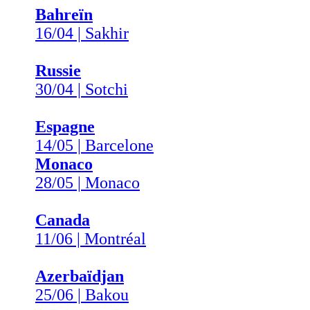
Bahreïn
16/04 | Sakhir
Russie
30/04 | Sotchi
Espagne
14/05 | Barcelone
Monaco
28/05 | Monaco
Canada
11/06 | Montréal
Azerbaïdjan
25/06 | Bakou