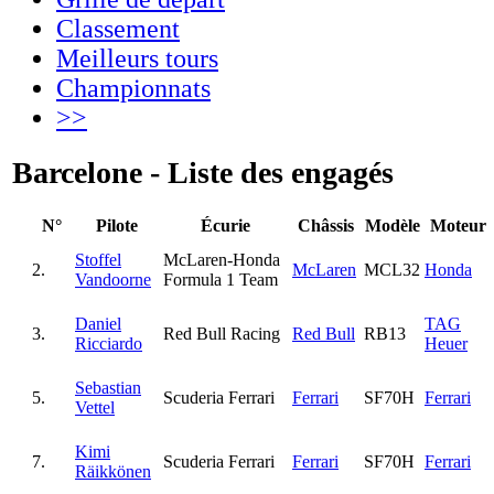
Classement
Meilleurs tours
Championnats
>>
Barcelone - Liste des engagés
N°
Pilote
Écurie
Châssis
Modèle
Moteur
Stoffel
McLaren-Honda
2.
McLaren
MCL32
Honda
Vandoorne
Formula 1 Team
Daniel
TAG
3.
Red Bull Racing
Red Bull
RB13
Ricciardo
Heuer
Sebastian
5.
Scuderia Ferrari
Ferrari
SF70H
Ferrari
Vettel
Kimi
7.
Scuderia Ferrari
Ferrari
SF70H
Ferrari
Räikkönen