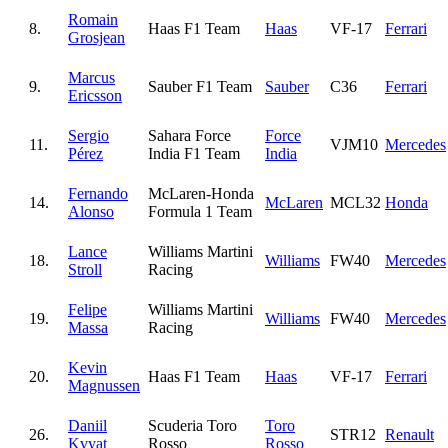
Romain
8.
Haas F1 Team
Haas
VF-17
Ferrari
Grosjean
Marcus
9.
Sauber F1 Team
Sauber
C36
Ferrari
Ericsson
Sergio
Sahara Force
Force
11.
VJM10
Mercedes
Pérez
India F1 Team
India
Fernando
McLaren-Honda
14.
McLaren
MCL32
Honda
Alonso
Formula 1 Team
Lance
Williams Martini
18.
Williams
FW40
Mercedes
Stroll
Racing
Felipe
Williams Martini
19.
Williams
FW40
Mercedes
Massa
Racing
Kevin
20.
Haas F1 Team
Haas
VF-17
Ferrari
Magnussen
Daniil
Scuderia Toro
Toro
26.
STR12
Renault
Kvyat
Rosso
Rosso