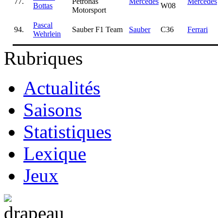
77.
Petronas
Mercedes
Mercedes
Bottas
W08
Motorsport
Pascal
94.
Sauber F1 Team
Sauber
C36
Ferrari
Wehrlein
Rubriques
Actualités
Saisons
Statistiques
Lexique
Jeux