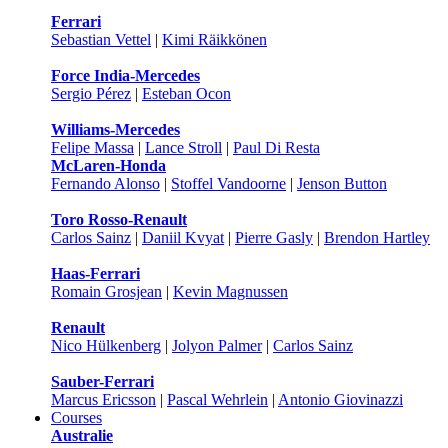
Ferrari
Sebastian Vettel
|
Kimi Räikkönen
Force India-Mercedes
Sergio Pérez
|
Esteban Ocon
Williams-Mercedes
Felipe Massa
|
Lance Stroll
|
Paul Di Resta
McLaren-Honda
Fernando Alonso
|
Stoffel Vandoorne
|
Jenson Button
Toro Rosso-Renault
Carlos Sainz
|
Daniil Kvyat
|
Pierre Gasly
|
Brendon Hartley
Haas-Ferrari
Romain Grosjean
|
Kevin Magnussen
Renault
Nico Hülkenberg
|
Jolyon Palmer
|
Carlos Sainz
Sauber-Ferrari
Marcus Ericsson
|
Pascal Wehrlein
|
Antonio Giovinazzi
Courses
Australie