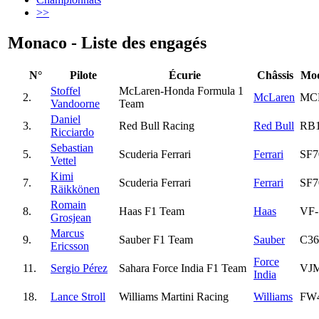
>>
Monaco - Liste des engagés
N°
Pilote
Écurie
Châssis
Mod
Stoffel
McLaren-Honda Formula 1
2.
McLaren
MC
Vandoorne
Team
Daniel
3.
Red Bull Racing
Red Bull
RB
Ricciardo
Sebastian
5.
Scuderia Ferrari
Ferrari
SF
Vettel
Kimi
7.
Scuderia Ferrari
Ferrari
SF
Räikkönen
Romain
8.
Haas F1 Team
Haas
VF-
Grosjean
Marcus
9.
Sauber F1 Team
Sauber
C36
Ericsson
Force
11.
Sergio Pérez
Sahara Force India F1 Team
VJ
India
18.
Lance Stroll
Williams Martini Racing
Williams
FW