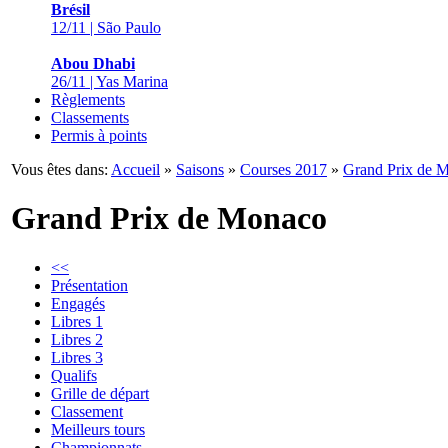
Brésil
12/11 | São Paulo
Abou Dhabi
26/11 | Yas Marina
Règlements
Classements
Permis à points
Vous êtes dans:
Accueil
»
Saisons
»
Courses 2017
»
Grand Prix de 
Grand Prix de Monaco
<<
Présentation
Engagés
Libres 1
Libres 2
Libres 3
Qualifs
Grille de départ
Classement
Meilleurs tours
Championnats