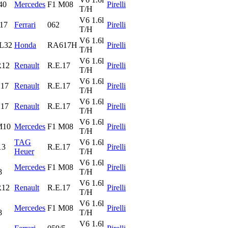
40
Mercedes
F1 M08
Pirelli
T/H
V6 1.6l
17
Ferrari
062
Pirelli
T/H
V6 1.6l
L32
Honda
RA617H
Pirelli
T/H
V6 1.6l
R12
Renault
R.E.17
Pirelli
T/H
V6 1.6l
.17
Renault
R.E.17
Pirelli
T/H
V6 1.6l
.17
Renault
R.E.17
Pirelli
T/H
V6 1.6l
M10
Mercedes
F1 M08
Pirelli
T/H
TAG
V6 1.6l
13
R.E.17
Pirelli
Heuer
T/H
V6 1.6l
Mercedes
F1 M08
Pirelli
8
T/H
V6 1.6l
R12
Renault
R.E.17
Pirelli
T/H
V6 1.6l
Mercedes
F1 M08
Pirelli
8
T/H
V6 1.6l