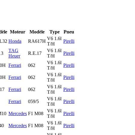
èle
Moteur
Modèle
Type
Pneu
V6 1.6l
L32
Honda
RA617H
Pirelli
T/H
TAG
V6 1.6l
13
R.E.17
Pirelli
Heuer
T/H
V6 1.6l
70H
Ferrari
062
Pirelli
T/H
V6 1.6l
70H
Ferrari
062
Pirelli
T/H
V6 1.6l
17
Ferrari
062
Pirelli
T/H
V6 1.6l
Ferrari
059/5
Pirelli
T/H
V6 1.6l
M10
Mercedes
F1 M08
Pirelli
T/H
V6 1.6l
40
Mercedes
F1 M08
Pirelli
T/H
V6 1.6l