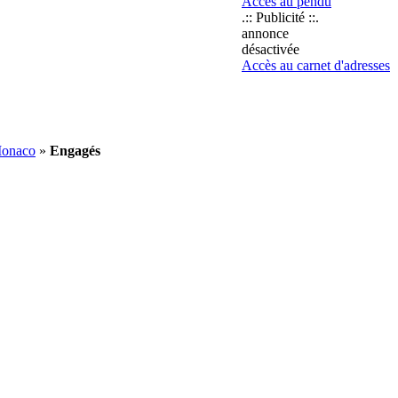
Accès au pendu
.:: Publicité ::.
annonce
désactivée
Accès au carnet d'adresses
Monaco
»
Engagés