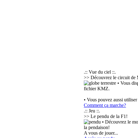
.:: Vue du ciel ::.
>> Découvrez le circuit de 
• Vous dis
fichier KMZ.
• Vous pouvez aussi utilise
Comment ça marche?
.:: Jeu ::.
>> Le pendu de la F1!
• Découvrez le mot
la pendaison!
A vous de jouer...