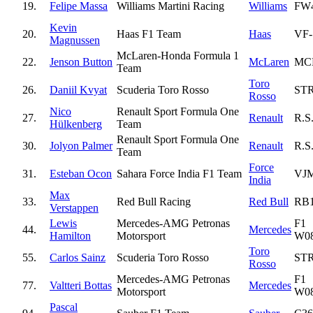
19.
Felipe Massa
Williams Martini Racing
Williams
FW
Kevin
20.
Haas F1 Team
Haas
VF-
Magnussen
McLaren-Honda Formula 1
22.
Jenson Button
McLaren
MC
Team
Toro
26.
Daniil Kvyat
Scuderia Toro Rosso
ST
Rosso
Nico
Renault Sport Formula One
27.
Renault
R.S
Hülkenberg
Team
Renault Sport Formula One
30.
Jolyon Palmer
Renault
R.S
Team
Force
31.
Esteban Ocon
Sahara Force India F1 Team
VJ
India
Max
33.
Red Bull Racing
Red Bull
RB
Verstappen
Lewis
Mercedes-AMG Petronas
F1
44.
Mercedes
Hamilton
Motorsport
W0
Toro
55.
Carlos Sainz
Scuderia Toro Rosso
ST
Rosso
Mercedes-AMG Petronas
F1
77.
Valtteri Bottas
Mercedes
Motorsport
W0
Pascal