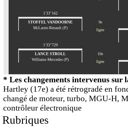
1'33"162
STOFFEL VANDOORNE
9e
McLaren-Renault (P)
ligne
1'33"729
LANCE STROLL
10e
Williams-Mercedes (P)
ligne
* Les changements intervenus sur la
Hartley (17e) a été rétrogradé en fon
changé de moteur, turbo, MGU-H, MG
contrôleur électronique
Rubriques