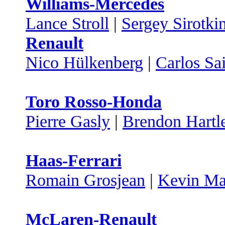
Williams-Mercedes
Lance Stroll
|
Sergey Sirotki
Renault
Nico Hülkenberg
|
Carlos Sa
Toro Rosso-Honda
Pierre Gasly
|
Brendon Hartl
Haas-Ferrari
Romain Grosjean
|
Kevin Ma
McLaren-Renault