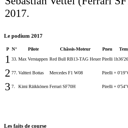
Sebastian Vettel (Ferrari S
2017.
Le podium 2017
P
N°
Pilote
Châssis-Moteur
Pneu
Tem
1
33.
Max Verstappen
Red Bull RB13-TAG Heuer
Pirelli
1h36'2
2
77.
Valtteri Bottas
Mercedes F1 W08
Pirelli
+ 0'19"
3
7.
Kimi Räikkönen
Ferrari SF70H
Pirelli
+ 0'54"
Les faits de course