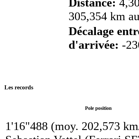
Distance:
4,30
305,354 km au 
Décalage entre
d'arrivée:
-23
Les records
Pole position
1'16"488 (moy. 202,573 km