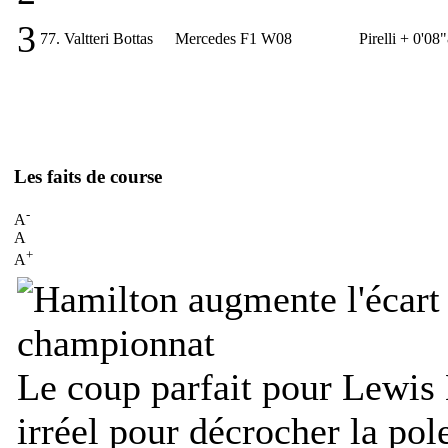
3
77.
Valtteri Bottas
Mercedes F1 W08
Pirelli
+ 0'08
Les faits de course
-
A
A
+
A
Le coup parfait pour Lewis 
irréel pour décrocher la pol