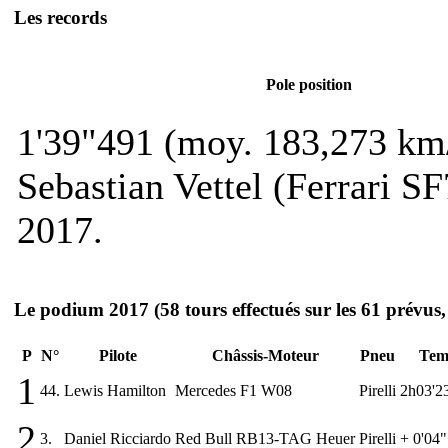
Les records
Pole position
1'39"491 (moy. 183,273 km
Sebastian Vettel (Ferrari S
2017.
Le podium 2017
(58 tours effectués sur les 61 prévus
P
N°
Pilote
Châssis-Moteur
Pneu
Tem
1
44.
Lewis Hamilton
Mercedes F1 W08
Pirelli
2h03'2
2
3.
Daniel Ricciardo
Red Bull RB13-TAG Heuer
Pirelli
+ 0'04