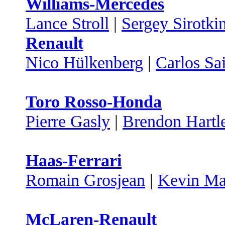
Williams-Mercedes
Lance Stroll
|
Sergey Sirotki
Renault
Nico Hülkenberg
|
Carlos Sa
Toro Rosso-Honda
Pierre Gasly
|
Brendon Hartl
Haas-Ferrari
Romain Grosjean
|
Kevin Ma
McLaren-Renault