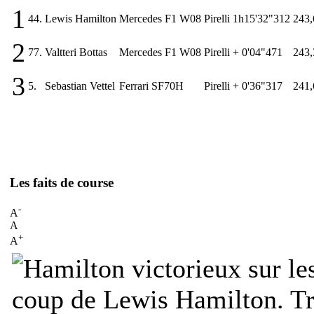
1
44.
Lewis Hamilton
Mercedes F1 W08
Pirelli
1h15'32"312
243,
2
77.
Valtteri Bottas
Mercedes F1 W08
Pirelli
+ 0'04"471
243,
3
5.
Sebastian Vettel
Ferrari SF70H
Pirelli
+ 0'36"317
241,
Les faits de course
-
A
A
+
A
coup de Lewis Hamilton. Tro