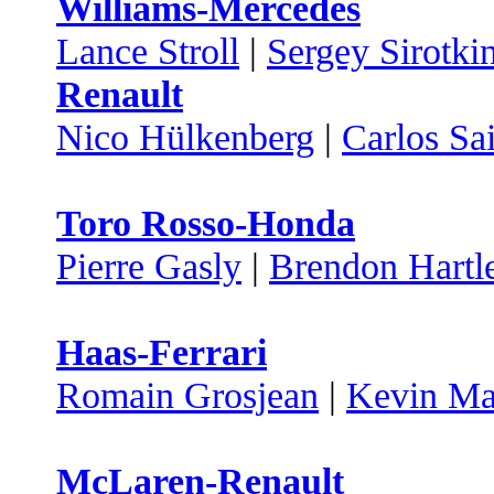
Williams-Mercedes
Lance Stroll
|
Sergey Sirotki
Renault
Nico Hülkenberg
|
Carlos Sa
Toro Rosso-Honda
Pierre Gasly
|
Brendon Hartl
Haas-Ferrari
Romain Grosjean
|
Kevin Ma
McLaren-Renault