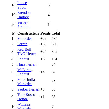
Lance
18
6
Stroll
Brendon
19
4
Hartley
Sergey
20
1
Sirotkin
P
Constructeur
Points
Total
1
Mercedes
+22
585
2
Ferrari
+33
530
Red Bull
-
3
+25
362
TAG Heuer
4
Renault
+8
114
5
Haas
-
Ferrari
84
McLaren
-
6
+4
62
Renault
Force India
-
7
47
Mercedes
8
Sauber
-
Ferrari
+8
36
Toro Rosso
-
9
+1
33
Honda
Williams
-
10
7
Mercedes