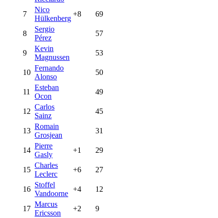
Nico
7
+8
69
Hülkenberg
Sergio
8
57
Pérez
Kevin
9
53
Magnussen
Fernando
10
50
Alonso
Esteban
11
49
Ocon
Carlos
12
45
Sainz
Romain
13
31
Grosjean
Pierre
14
+1
29
Gasly
Charles
15
+6
27
Leclerc
Stoffel
16
+4
12
Vandoorne
Marcus
17
+2
9
Ericsson