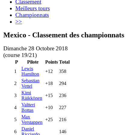
Classement
Meilleurs tours
Championnats
>>
Mexico - Classement des championnats
Dimanche 28 Octobre 2018
(course 19/21)
P
Pilote
Points
Total
Lewis
1
+12
358
Hamilton
Sebastian
2
+18
294
Vettel
Kimi
3
+15
236
Räikkönen
Valtteri
4
+10
227
Bottas
Max
5
+25
216
Verstappen
Daniel
6
146
Ricciardo