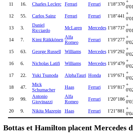
+
11
16.
Charles Leclerc
Ferrari
Ferrari
1'18"370
0'0
+
12
55.
Carlos Sainz
Ferrari
Ferrari
1'18"441
0'0
Daniel
+
13
3.
McLaren
Mercedes
1'18"737
Ricciardo
0'0
Alfa
+
14
7.
Kimi Räikkönen
Ferrari
1'19"277
Romeo
0'0
+
15
63.
George Russell
Williams
Mercedes
1'19"292
0'0
+
16
6.
Nicholas Latifi
Williams
Mercedes
1'19"479
0'0
+
17
22.
Yuki Tsunoda
AlphaTauri
Honda
1'19"671
0'0
Mick
+
18
47.
Haas
Ferrari
1'19"817
Schumacher
0'0
Antonio
Alfa
+
19
99.
Ferrari
1'20"186
Giovinazzi
Romeo
0'0
+
20
9.
Nikita Mazepin
Haas
Ferrari
1'21"881
0'0
Bottas et Hamilton placent Mercedes 