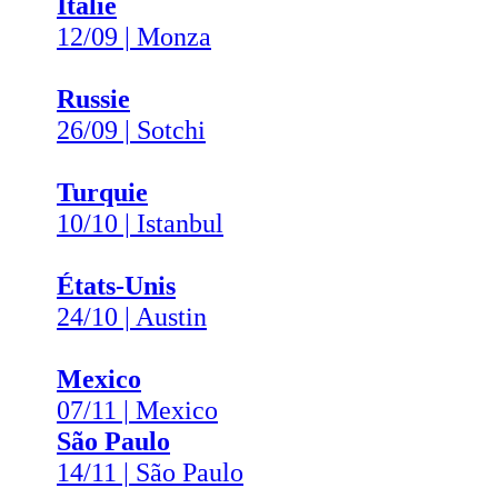
Italie
12/09 | Monza
Russie
26/09 | Sotchi
Turquie
10/10 | Istanbul
États-Unis
24/10 | Austin
Mexico
07/11 | Mexico
São Paulo
14/11 | São Paulo