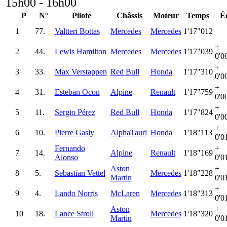
15h00 - 16h00
P
N°
Pilote
Châssis
Moteur
Temps
É
1
77.
Valtteri Bottas
Mercedes
Mercedes
1'17"012
+
2
44.
Lewis Hamilton
Mercedes
Mercedes
1'17"039
0'0
+
3
33.
Max Verstappen
Red Bull
Honda
1'17"310
0'0
+
4
31.
Esteban Ocon
Alpine
Renault
1'17"759
0'0
+
5
11.
Sergio Pérez
Red Bull
Honda
1'17"824
0'0
+
6
10.
Pierre Gasly
AlphaTauri
Honda
1'18"113
0'0
Fernando
+
7
14.
Alpine
Renault
1'18"169
Alonso
0'0
Aston
+
8
5.
Sebastian Vettel
Mercedes
1'18"228
Martin
0'0
+
9
4.
Lando Norris
McLaren
Mercedes
1'18"313
0'0
Aston
+
10
18.
Lance Stroll
Mercedes
1'18"320
Martin
0'0