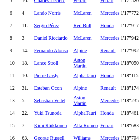
5
16.
Charles Leclerc
Ferrari
Ferrari
1'17"520
6
4.
Lando Norris
McLaren
Mercedes
1'17"772
7
11.
Sergio Pérez
Red Bull
Honda
1'17"917
8
3.
Daniel Ricciardo
McLaren
Mercedes
1'17"942
9
14.
Fernando Alonso
Alpine
Renault
1'17"992
Aston
10
18.
Lance Stroll
Mercedes
1'18"050
Martin
11
10.
Pierre Gasly
AlphaTauri
Honda
1'18"115
12
31.
Esteban Ocon
Alpine
Renault
1'18"174
Aston
13
5.
Sebastian Vettel
Mercedes
1'18"235
Martin
14
22.
Yuki Tsunoda
AlphaTauri
Honda
1'18"461
15
7.
Kimi Räikkönen
Alfa Romeo
Ferrari
1'18"683
16
63.
George Russell
Williams
Mercedes
1'18"794