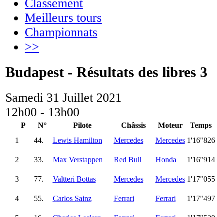
Classement
Meilleurs tours
Championnats
>>
Budapest - Résultats des libres 3
Samedi 31 Juillet 2021
12h00 - 13h00
P
N°
Pilote
Châssis
Moteur
Temps
1
44.
Lewis Hamilton
Mercedes
Mercedes
1'16"826
2
33.
Max Verstappen
Red Bull
Honda
1'16"914
3
77.
Valtteri Bottas
Mercedes
Mercedes
1'17"055
4
55.
Carlos Sainz
Ferrari
Ferrari
1'17"497