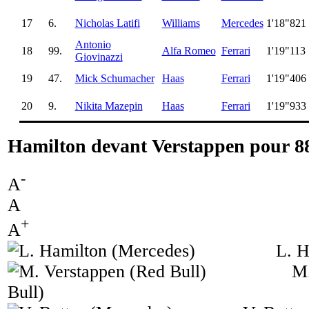
17
6.
Nicholas Latifi
Williams
Mercedes
1'18"821
Antonio
18
99.
Alfa Romeo
Ferrari
1'19"113
Giovinazzi
19
47.
Mick Schumacher
Haas
Ferrari
1'19"406
20
9.
Nikita Mazepin
Haas
Ferrari
1'19"933
Hamilton devant Verstappen pour 88
-
A
A
+
A
L. H
M.
Bull)