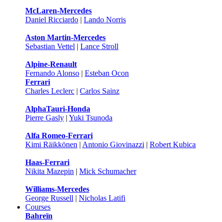
McLaren-Mercedes
Daniel Ricciardo
|
Lando Norris
Aston Martin-Mercedes
Sebastian Vettel
|
Lance Stroll
Alpine-Renault
Fernando Alonso
|
Esteban Ocon
Ferrari
Charles Leclerc
|
Carlos Sainz
AlphaTauri-Honda
Pierre Gasly
|
Yuki Tsunoda
Alfa Romeo-Ferrari
Kimi Räikkönen
|
Antonio Giovinazzi
|
Robert Kubica
Haas-Ferrari
Nikita Mazepin
|
Mick Schumacher
Williams-Mercedes
George Russell
|
Nicholas Latifi
Courses
Bahreïn