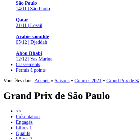
São Paulo
14/11 | São Paulo
Qatar
21/11 | Losail
Arabie saoudite
05/12 | Djeddah
Abou Dhabi
12/12 | Yas Marina
Classements
Permis à points
Vous êtes dans:
Accueil
»
Saisons
»
Courses 2021
»
Grand Prix de S
Grand Prix de São Paulo
<<
Présentation
Engagés
Libres 1
Qualifs
Libres 2