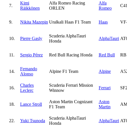
Kimi
Alfa Romeo Racing
Alfa
7.
C4
Räikkönen
ORLEN
Romeo
9.
Nikita Mazepin
Uralkali Haas F1 Team
Haas
VF
Scuderia AlphaTauri
10.
Pierre Gasly
AlphaTauri
AT
Honda
11.
Sergio Pérez
Red Bull Racing Honda
Red Bull
RB
Fernando
14.
Alpine F1 Team
Alpine
A5
Alonso
Charles
Scuderia Ferrari Mission
16.
Ferrari
SF
Leclerc
Winnow
Aston Martin Cognizant
Aston
18.
Lance Stroll
AM
F1 Team
Martin
Scuderia AlphaTauri
22.
Yuki Tsunoda
AlphaTauri
AT
Honda