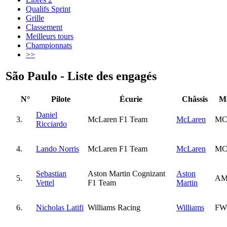
Qualifs Sprint
Grille
Classement
Meilleurs tours
Championnats
>>
São Paulo - Liste des engagés
N°
Pilote
Écurie
Châssis
M
Daniel
3.
McLaren F1 Team
McLaren
MC
Ricciardo
4.
Lando Norris
McLaren F1 Team
McLaren
MC
Sebastian
Aston Martin Cognizant
Aston
5.
AM
Vettel
F1 Team
Martin
6.
Nicholas Latifi
Williams Racing
Williams
FW