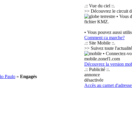
.:: Vue du ciel ::.
>> Découvrez le circuit d
• Vous d
fichier KMZ.
• Vous pouvez aussi utili
Comment ça marche?
.:: Site Mobile ::.
>> Suivez toute l'actuali
• Connectez-vou
mobile.zonef1.com
Découvrez la version mob
.:: Publicité ::.
annonce
ão Paulo
»
Engagés
désactivée
Accès au carnet d'adresse