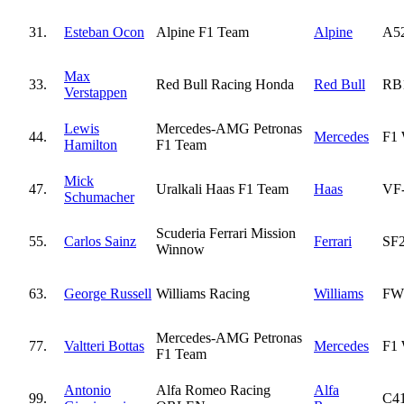
31.
Esteban Ocon
Alpine F1 Team
Alpine
A5
Max
33.
Red Bull Racing Honda
Red Bull
RB
Verstappen
Lewis
Mercedes-AMG Petronas
44.
Mercedes
F1
Hamilton
F1 Team
Mick
47.
Uralkali Haas F1 Team
Haas
VF
Schumacher
Scuderia Ferrari Mission
55.
Carlos Sainz
Ferrari
SF
Winnow
63.
George Russell
Williams Racing
Williams
FW
Mercedes-AMG Petronas
77.
Valtteri Bottas
Mercedes
F1
F1 Team
Antonio
Alfa Romeo Racing
Alfa
99.
C4