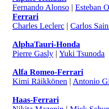
Fernando Alonso
|
Esteban 
Ferrari
Charles Leclerc
|
Carlos Sain
AlphaTauri-Honda
Pierre Gasly
|
Yuki Tsunoda
Alfa Romeo-Ferrari
Kimi Räikkönen
|
Antonio Gi
Haas-Ferrari
Nikita Mazepin
|
Mick Schu