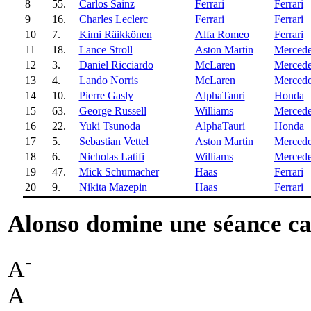
8
55.
Carlos Sainz
Ferrari
Ferrari
9
16.
Charles Leclerc
Ferrari
Ferrari
10
7.
Kimi Räikkönen
Alfa Romeo
Ferrari
11
18.
Lance Stroll
Aston Martin
Mercede
12
3.
Daniel Ricciardo
McLaren
Mercede
13
4.
Lando Norris
McLaren
Mercede
14
10.
Pierre Gasly
AlphaTauri
Honda
15
63.
George Russell
Williams
Mercede
16
22.
Yuki Tsunoda
AlphaTauri
Honda
17
5.
Sebastian Vettel
Aston Martin
Mercede
18
6.
Nicholas Latifi
Williams
Mercede
19
47.
Mick Schumacher
Haas
Ferrari
20
9.
Nikita Mazepin
Haas
Ferrari
Alonso domine une séance cal
-
A
A