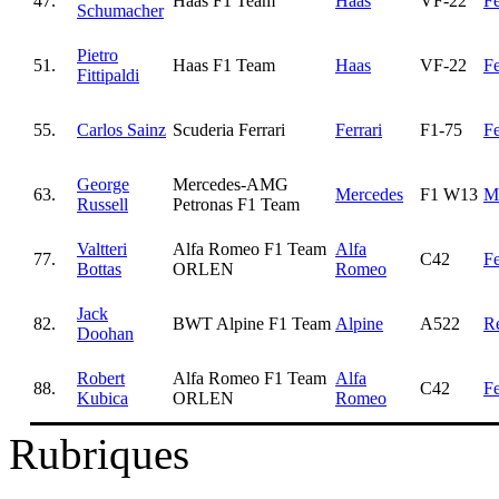
47.
Haas F1 Team
Haas
VF-22
Fe
Schumacher
Pietro
51.
Haas F1 Team
Haas
VF-22
Fe
Fittipaldi
55.
Carlos Sainz
Scuderia Ferrari
Ferrari
F1-75
Fe
George
Mercedes-AMG
63.
Mercedes
F1 W13
M
Russell
Petronas F1 Team
Valtteri
Alfa Romeo F1 Team
Alfa
77.
C42
Fe
Bottas
ORLEN
Romeo
Jack
82.
BWT Alpine F1 Team
Alpine
A522
Re
Doohan
Robert
Alfa Romeo F1 Team
Alfa
88.
C42
Fe
Kubica
ORLEN
Romeo
Rubriques