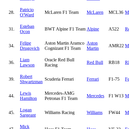
Patricio
28.
McLaren F1 Team
McLaren
MCL36
M
O'Ward
Esteban
31.
BWT Alpine F1 Team
Alpine
A522
Re
Ocon
Felipe
Aston Martin Aramco
Aston
34.
AMR22
M
Drugovich
Cognizant F1 Team
Martin
Liam
Oracle Red Bull
36.
Red Bull
RB18
R
Lawson
Racing
Robert
39.
Scuderia Ferrari
Ferrari
F1-75
Fe
Shwartzman
Lewis
Mercedes-AMG
44.
Mercedes
F1 W13
M
Hamilton
Petronas F1 Team
Logan
45.
Williams Racing
Williams
FW44
M
Sargeant
Mick