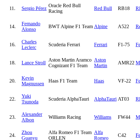
Oracle Red Bull
11.
Sergio Pérez
Red Bull
RB18
R
Racing
Fernando
14.
BWT Alpine F1 Team
Alpine
A522
Re
Alonso
Charles
16.
Scuderia Ferrari
Ferrari
F1-75
Fe
Leclerc
Aston Martin Aramco
Aston
18.
Lance Stroll
AMR22
M
Cognizant F1 Team
Martin
Kevin
20.
Haas F1 Team
Haas
VF-22
Fe
Magnussen
Yuki
22.
Scuderia AlphaTauri
AlphaTauri
AT03
R
Tsunoda
Alexander
23.
Williams Racing
Williams
FW44
M
Albon
Zhou
Alfa Romeo F1 Team
Alfa
24.
C42
Fe
Guanyu
ORLEN
Romeo