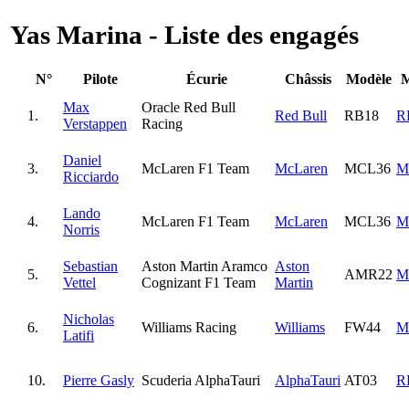
Yas Marina - Liste des engagés
N°
Pilote
Écurie
Châssis
Modèle
M
Max
Oracle Red Bull
1.
Red Bull
RB18
R
Verstappen
Racing
Daniel
3.
McLaren F1 Team
McLaren
MCL36
M
Ricciardo
Lando
4.
McLaren F1 Team
McLaren
MCL36
M
Norris
Sebastian
Aston Martin Aramco
Aston
5.
AMR22
M
Vettel
Cognizant F1 Team
Martin
Nicholas
6.
Williams Racing
Williams
FW44
M
Latifi
10.
Pierre Gasly
Scuderia AlphaTauri
AlphaTauri
AT03
R