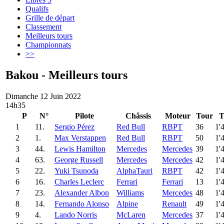
Qualifs
Grille de départ
Classement
Meilleurs tours
Championnats
>>
Bakou - Meilleurs tours
Dimanche 12 Juin 2022
14h35
P
N°
Pilote
Châssis
Moteur
Tour
T
1
11.
Sergio Pérez
Red Bull
RBPT
36
1'
2
1.
Max Verstappen
Red Bull
RBPT
50
1'
3
44.
Lewis Hamilton
Mercedes
Mercedes
39
1'
4
63.
George Russell
Mercedes
Mercedes
42
1'
5
22.
Yuki Tsunoda
AlphaTauri
RBPT
42
1'
6
16.
Charles Leclerc
Ferrari
Ferrari
13
1'
7
23.
Alexander Albon
Williams
Mercedes
48
1'
8
14.
Fernando Alonso
Alpine
Renault
49
1'
9
4.
Lando Norris
McLaren
Mercedes
37
1'