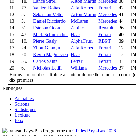
10
18.
Lance Stroll
Aston Martin
Mercedes
38
1'
11
77.
Valtteri Bottas
Alfa Romeo
Ferrari
42
1'
12
5.
Sebastian Vettel
Aston Martin
Mercedes
41
1'
13
3.
Daniel Ricciardo
McLaren
Mercedes
44
1'
14
31.
Esteban Ocon
Alpine
Renault
36
1'
15
47.
Mick Schumacher
Haas
Ferrari
40
1'
16
10.
Pierre Gasly
AlphaTauri
RBPT
39
1'
17
24.
Zhou Guanyu
Alfa Romeo
Ferrari
12
1'
18
20.
Kevin Magnussen
Haas
Ferrari
12
1'
19
55.
Carlos Sainz
Ferrari
Ferrari
3
1'
20
6.
Nicholas Latifi
Williams
Mercedes
37
1'
Bonus: un point est attribué à l'auteur du meilleur tour en course (e
dix premiers
Rubriques
Actualités
Saisons
Statistiques
Lexique
Jeux
Programme du
GP des Pays-Bas 2026