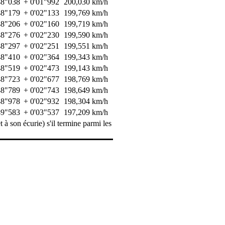
48"038
+ 0'01"992
200,030 km/h
48"179
+ 0'02"133
199,769 km/h
48"206
+ 0'02"160
199,719 km/h
48"276
+ 0'02"230
199,590 km/h
48"297
+ 0'02"251
199,551 km/h
48"410
+ 0'02"364
199,343 km/h
48"519
+ 0'02"473
199,143 km/h
48"723
+ 0'02"677
198,769 km/h
48"789
+ 0'02"743
198,649 km/h
48"978
+ 0'02"932
198,304 km/h
49"583
+ 0'03"537
197,209 km/h
t à son écurie) s'il termine parmi les