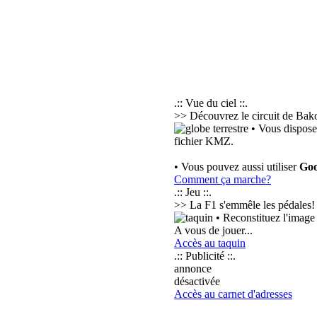
.:: Vue du ciel ::.
>> Découvrez le circuit de Bako
• Vous dispose
fichier KMZ.
• Vous pouvez aussi utiliser
Goo
Comment ça marche?
.:: Jeu ::.
>> La F1 s'emmêle les pédales!
• Reconstituez l'image 
A vous de jouer...
Accès au taquin
.:: Publicité ::.
annonce
désactivée
Accès au carnet d'adresses