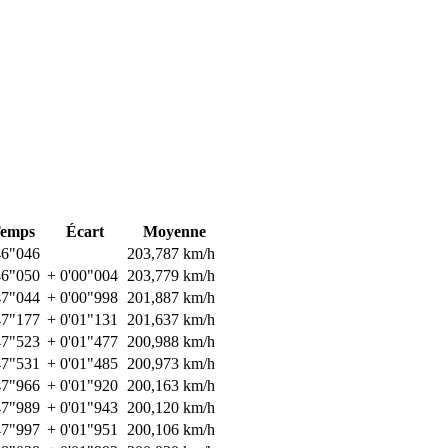
emps
Écart
Moyenne
46"046
203,787 km/h
46"050
+ 0'00"004
203,779 km/h
47"044
+ 0'00"998
201,887 km/h
47"177
+ 0'01"131
201,637 km/h
47"523
+ 0'01"477
200,988 km/h
47"531
+ 0'01"485
200,973 km/h
47"966
+ 0'01"920
200,163 km/h
47"989
+ 0'01"943
200,120 km/h
47"997
+ 0'01"951
200,106 km/h