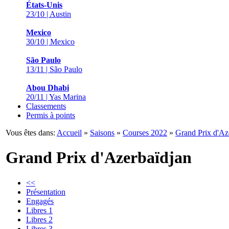
États-Unis
23/10 | Austin
Mexico
30/10 | Mexico
São Paulo
13/11 | São Paulo
Abou Dhabi
20/11 | Yas Marina
Classements
Permis à points
Vous êtes dans:
Accueil
»
Saisons
»
Courses 2022
»
Grand Prix d'Az
Grand Prix d'Azerbaïdjan
<<
Présentation
Engagés
Libres 1
Libres 2
Libres 3