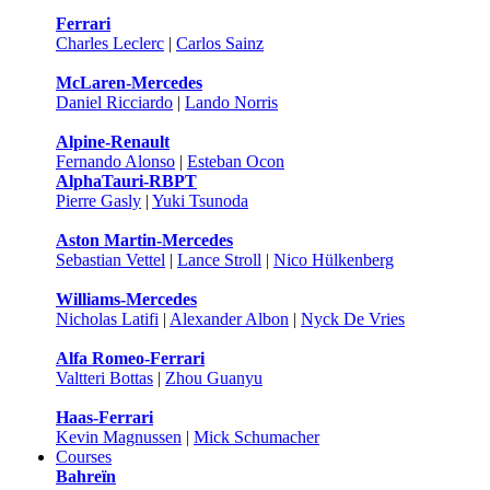
Ferrari
Charles Leclerc
|
Carlos Sainz
McLaren-Mercedes
Daniel Ricciardo
|
Lando Norris
Alpine-Renault
Fernando Alonso
|
Esteban Ocon
AlphaTauri-RBPT
Pierre Gasly
|
Yuki Tsunoda
Aston Martin-Mercedes
Sebastian Vettel
|
Lance Stroll
|
Nico Hülkenberg
Williams-Mercedes
Nicholas Latifi
|
Alexander Albon
|
Nyck De Vries
Alfa Romeo-Ferrari
Valtteri Bottas
|
Zhou Guanyu
Haas-Ferrari
Kevin Magnussen
|
Mick Schumacher
Courses
Bahreïn