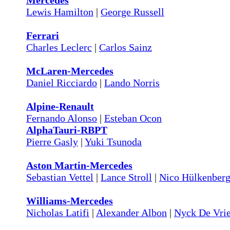
Mercedes
Lewis Hamilton
|
George Russell
Ferrari
Charles Leclerc
|
Carlos Sainz
McLaren-Mercedes
Daniel Ricciardo
|
Lando Norris
Alpine-Renault
Fernando Alonso
|
Esteban Ocon
AlphaTauri-RBPT
Pierre Gasly
|
Yuki Tsunoda
Aston Martin-Mercedes
Sebastian Vettel
|
Lance Stroll
|
Nico Hülkenber
Williams-Mercedes
Nicholas Latifi
|
Alexander Albon
|
Nyck De Vri