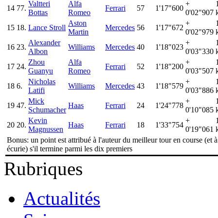
Valtteri
Alfa
+
14
77.
Ferrari
57
1'17"600
Bottas
Romeo
0'02"907
Aston
+
15
18.
Lance Stroll
Mercedes
56
1'17"672
Martin
0'02"979
Alexander
+
16
23.
Williams
Mercedes
40
1'18"023
Albon
0'03"330
Zhou
Alfa
+
17
24.
Ferrari
52
1'18"200
Guanyu
Romeo
0'03"507
Nicholas
+
18
6.
Williams
Mercedes
43
1'18"579
Latifi
0'03"886
Mick
+
19
47.
Haas
Ferrari
24
1'24"778
Schumacher
0'10"085
Kevin
+
20
20.
Haas
Ferrari
18
1'33"754
Magnussen
0'19"061
Bonus: un point est attribué à l'auteur du meilleur tour en course (et 
écurie) s'il termine parmi les dix premiers
Rubriques
Actualités