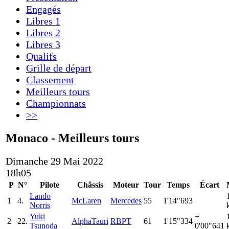
Engagés
Libres 1
Libres 2
Libres 3
Qualifs
Grille de départ
Classement
Meilleurs tours
Championnats
>>
Monaco - Meilleurs tours
Dimanche 29 Mai 2022
18h05
P
N°
Pilote
Châssis
Moteur
Tour
Temps
Écart
Lando
1
4.
McLaren
Mercedes
55
1'14"693
Norris
Yuki
+
2
22.
AlphaTauri
RBPT
61
1'15"334
Tsunoda
0'00"641