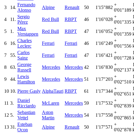
Fernando
+
3
14.
Alpine
Renault
50
1'15"882
Alonso
0'01"189
Sergio
+
4
11.
Red Bull
RBPT
46
1'16"028
Pérez
0'01"335
Max
+
5
1.
Red Bull
RBPT
47
1'16"052
Verstappen
0'01"359
Charles
+
6
16.
Ferrari
Ferrari
46
1'16"249
Leclerc
0'01"556
Carlos
+
7
55.
Ferrari
Ferrari
47
1'16"421
Sainz
0'01"728
George
+
8
63.
Mercedes
Mercedes
42
1'16"830
Russell
0'02"137
Lewis
+
9
44.
Mercedes
Mercedes
51
1'17"203
Hamilton
0'02"510
+
10
10.
Pierre Gasly
AlphaTauri
RBPT
61
1'17"344
0'02"651
Daniel
+
11
3.
McLaren
Mercedes
59
1'17"532
Ricciardo
0'02"839
Sebastian
Aston
+
12
5.
Mercedes
54
1'17"558
Vettel
Martin
0'02"865
Esteban
+
13
31.
Alpine
Renault
50
1'17"571
Ocon
0'02"878