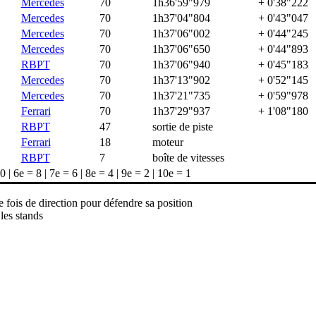
Mercedes
70
1h36'59"979
+ 0'38"222
Mercedes
70
1h37'04"804
+ 0'43"047
Mercedes
70
1h37'06"002
+ 0'44"245
Mercedes
70
1h37'06"650
+ 0'44"893
RBPT
70
1h37'06"940
+ 0'45"183
Mercedes
70
1h37'13"902
+ 0'52"145
Mercedes
70
1h37'21"735
+ 0'59"978
Ferrari
70
1h37'29"937
+ 1'08"180
RBPT
47
sortie de piste
Ferrari
18
moteur
RBPT
7
boîte de vitesses
 | 6e = 8 | 7e = 6 | 8e = 4 | 9e = 2 | 10e = 1
 fois de direction pour défendre sa position
les stands