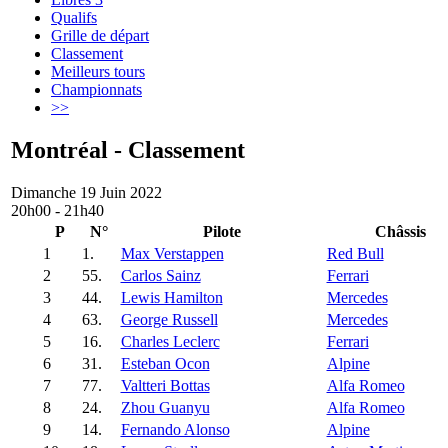
Qualifs
Grille de départ
Classement
Meilleurs tours
Championnats
>>
Montréal - Classement
Dimanche 19 Juin 2022
20h00 - 21h40
P
N°
Pilote
Châssis
1
1.
Max Verstappen
Red Bull
2
55.
Carlos Sainz
Ferrari
3
44.
Lewis Hamilton
Mercedes
4
63.
George Russell
Mercedes
5
16.
Charles Leclerc
Ferrari
6
31.
Esteban Ocon
Alpine
7
77.
Valtteri Bottas
Alfa Romeo
8
24.
Zhou Guanyu
Alfa Romeo
9
14.
Fernando Alonso
Alpine