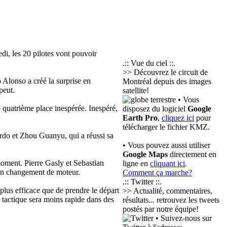
di, les 20 pilotes vont pouvoir
.:: Vue du ciel ::.
>> Découvrez le circuit de
 Alonso a créé la surprise en
Montréal depuis des images
peut.
satellite!
• Vous
 quatrième place inespérée. Inespéré,
disposez du logiciel
Google
Earth Pro
,
cliquez ici
pour
télécharger le fichier KMZ.
rdo et Zhou Guanyu, qui a réussi sa
• Vous pouvez aussi utiliser
Google Maps
directement en
oment. Pierre Gasly et Sebastian
ligne en
cliquant ici
.
 un changement de moteur.
Comment ça marche?
.:: Twitter ::.
plus efficace que de prendre le départ
>> Actualité, commentaires,
e tactique sera moins rapide dans des
résultats... retrouvez les tweets
postés par notre équipe!
• Suivez-nous sur