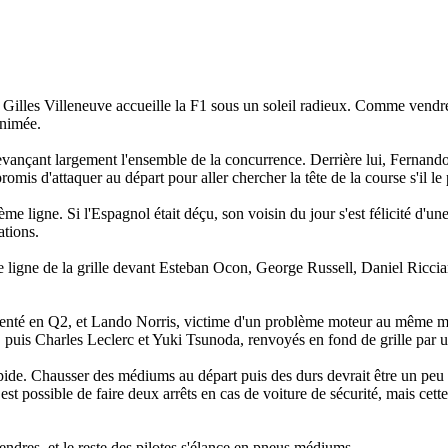
Gilles Villeneuve accueille la F1 sous un soleil radieux. Comme vendre
animée.
devançant largement l'ensemble de la concurrence. Derrière lui, Fernando
romis d'attaquer au départ pour aller chercher la tête de la course s'il le 
ligne. Si l'Espagnol était déçu, son voisin du jour s'est félicité d'une
ations.
ligne de la grille devant Esteban Ocon, George Russell, Daniel Riccia
identé en Q2, et Lando Norris, victime d'un problème moteur au même m
i, puis Charles Leclerc et Yuki Tsunoda, renvoyés en fond de grille par
apide. Chausser des médiums au départ puis des durs devrait être un peu 
st possible de faire deux arrêts en cas de voiture de sécurité, mais cett
endres, et le reste des pilotes s'élance en pneus médiums.