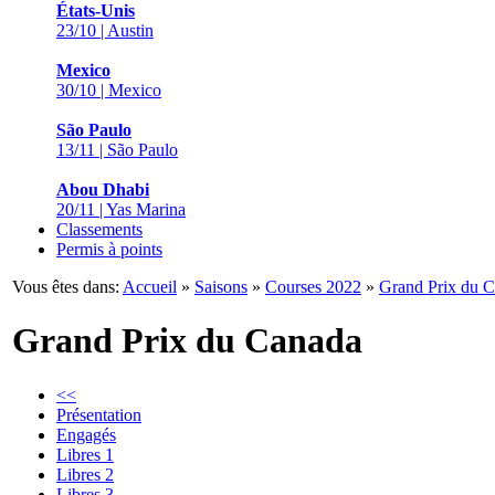
États-Unis
23/10 | Austin
Mexico
30/10 | Mexico
São Paulo
13/11 | São Paulo
Abou Dhabi
20/11 | Yas Marina
Classements
Permis à points
Vous êtes dans:
Accueil
»
Saisons
»
Courses 2022
»
Grand Prix du 
Grand Prix du Canada
<<
Présentation
Engagés
Libres 1
Libres 2
Libres 3