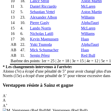
10
18.
Lance Stroll
Aston Martin
11
3.
Daniel Ricciardo
McLaren
12
5.
Sebastian Vettel
Aston Martin
13
23.
Alexander Albon
Williams
14
10.
Pierre Gasly
AlphaTauri
15
4.
Lando Norris
McLaren
16
6.
Nicholas Latifi
Williams
17
20.
Kevin Magnussen
Haas
AB
22.
Yuki Tsunoda
AlphaTauri
AB
47.
Mick Schumacher
Haas
AB
11.
Sergio Pérez
Red Bull
Barème des points: 1er = 25 | 2e = 18 | 3e = 15 | 4e = 12 | 5e = 10
* Les changements intervenus à l'arrivée:
Alonso (7e) a écopé d'une pénalité de 5" pour avoir changé plus d'une
Norris (15e) a écopé d'une pénalité de 5" pour vitesse excessive dans 
Verstappen résiste à Sainz et gagne
-
A
A
+
A
M. Verstappen (Red Bull)