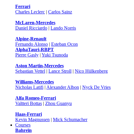
Ferrari
Charles Leclerc
|
Carlos Sainz
McLaren-Mercedes
Daniel Ricciardo
|
Lando Norris
Alpine-Renault
Fernando Alonso
|
Esteban Ocon
AlphaTauri-RBPT
Pierre Gasly
|
Yuki Tsunoda
Aston Martin-Mercedes
Sebastian Vettel
|
Lance Stroll
|
Nico Hülkenberg
Williams-Mercedes
Nicholas Latifi
|
Alexander Albon
|
Nyck De Vries
Alfa Romeo-Ferrari
Valtteri Bottas
|
Zhou Guanyu
Haas-Ferrari
Kevin Magnussen
|
Mick Schumacher
Courses
Bahreïn