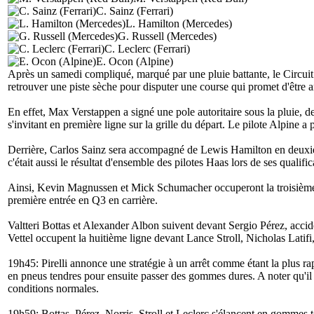
C. Sainz (Ferrari)
L. Hamilton (Mercedes)
G. Russell (Mercedes)
C. Leclerc (Ferrari)
E. Ocon (Alpine)
Après un samedi compliqué, marqué par une pluie battante, le Circuit 
retrouver une piste sèche pour disputer une course qui promet d'être 
En effet, Max Verstappen a signé une pole autoritaire sous la pluie, 
s'invitant en première ligne sur la grille du départ. Le pilote Alpine a p
Derrière, Carlos Sainz sera accompagné de Lewis Hamilton en deuxième 
c'était aussi le résultat d'ensemble des pilotes Haas lors de ses qualific
Ainsi, Kevin Magnussen et Mick Schumacher occuperont la troisième 
première entrée en Q3 en carrière.
Valtteri Bottas et Alexander Albon suivent devant Sergio Pérez, acc
Vettel occupent la huitième ligne devant Lance Stroll, Nicholas Latif
19h45: Pirelli annonce une stratégie à un arrêt comme étant la plus r
en pneus tendres pour ensuite passer des gommes dures. A noter qu'il e
conditions normales.
19h59: Bottas, Pérez, Norris, Stroll et Leclerc s'élancent en gommes t