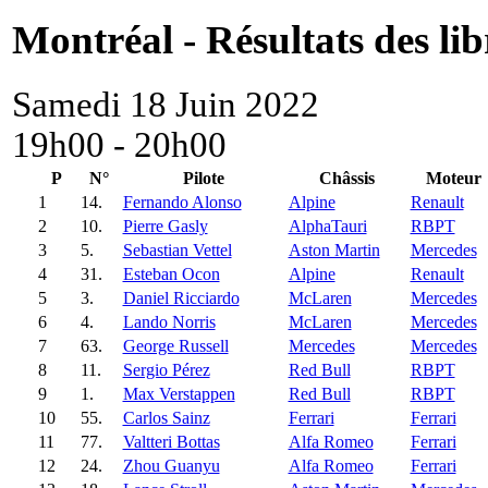
Montréal - Résultats des lib
Samedi 18 Juin 2022
19h00 - 20h00
P
N°
Pilote
Châssis
Moteur
1
14.
Fernando Alonso
Alpine
Renault
2
10.
Pierre Gasly
AlphaTauri
RBPT
3
5.
Sebastian Vettel
Aston Martin
Mercedes
4
31.
Esteban Ocon
Alpine
Renault
5
3.
Daniel Ricciardo
McLaren
Mercedes
6
4.
Lando Norris
McLaren
Mercedes
7
63.
George Russell
Mercedes
Mercedes
8
11.
Sergio Pérez
Red Bull
RBPT
9
1.
Max Verstappen
Red Bull
RBPT
10
55.
Carlos Sainz
Ferrari
Ferrari
11
77.
Valtteri Bottas
Alfa Romeo
Ferrari
12
24.
Zhou Guanyu
Alfa Romeo
Ferrari