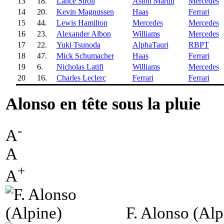
13
18.
Lance Stroll
Aston Martin
Mercedes
14
20.
Kevin Magnussen
Haas
Ferrari
15
44.
Lewis Hamilton
Mercedes
Mercedes
16
23.
Alexander Albon
Williams
Mercedes
17
22.
Yuki Tsunoda
AlphaTauri
RBPT
18
47.
Mick Schumacher
Haas
Ferrari
19
6.
Nicholas Latifi
Williams
Mercedes
20
16.
Charles Leclerc
Ferrari
Ferrari
Alonso en tête sous la pluie
-
A
A
+
A
F. Alonso (Alp