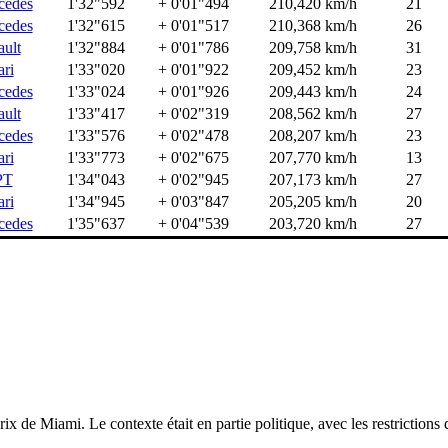
cedes
1'32"592
+ 0'01"494
210,420 km/h
21
cedes
1'32"615
+ 0'01"517
210,368 km/h
26
ult
1'32"884
+ 0'01"786
209,758 km/h
31
ari
1'33"020
+ 0'01"922
209,452 km/h
23
cedes
1'33"024
+ 0'01"926
209,443 km/h
24
ult
1'33"417
+ 0'02"319
208,562 km/h
27
cedes
1'33"576
+ 0'02"478
208,207 km/h
23
ari
1'33"773
+ 0'02"675
207,770 km/h
13
PT
1'34"043
+ 0'02"945
207,173 km/h
27
ari
1'34"945
+ 0'03"847
205,205 km/h
20
cedes
1'35"637
+ 0'04"539
203,720 km/h
27
ix de Miami. Le contexte était en partie politique, avec les restrictions 