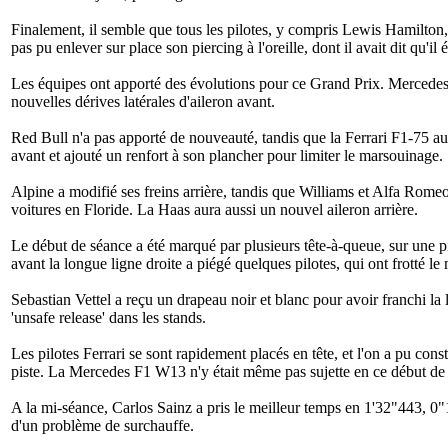
Finalement, il semble que tous les pilotes, y compris Lewis Hamilton
pas pu enlever sur place son piercing à l'oreille, dont il avait dit qu'il é
Les équipes ont apporté des évolutions pour ce Grand Prix. Mercedes a
nouvelles dérives latérales d'aileron avant.
Red Bull n'a pas apporté de nouveauté, tandis que la Ferrari F1-75 au
avant et ajouté un renfort à son plancher pour limiter le marsouinage.
Alpine a modifié ses freins arrière, tandis que Williams et Alfa Romeo
voitures en Floride. La Haas aura aussi un nouvel aileron arrière.
Le début de séance a été marqué par plusieurs tête-à-queue, sur une p
avant la longue ligne droite a piégé quelques pilotes, qui ont frotté le 
Sebastian Vettel a reçu un drapeau noir et blanc pour avoir franchi la
'unsafe release' dans les stands.
Les pilotes Ferrari se sont rapidement placés en tête, et l'on a pu cons
piste. La Mercedes F1 W13 n'y était même pas sujette en ce début d
A la mi-séance, Carlos Sainz a pris le meilleur temps en 1'32"443, 0
d'un problème de surchauffe.