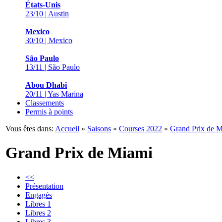
États-Unis
23/10 | Austin
Mexico
30/10 | Mexico
São Paulo
13/11 | São Paulo
Abou Dhabi
20/11 | Yas Marina
Classements
Permis à points
Vous êtes dans:
Accueil
»
Saisons
»
Courses 2022
»
Grand Prix de 
Grand Prix de Miami
<<
Présentation
Engagés
Libres 1
Libres 2
Libres 3