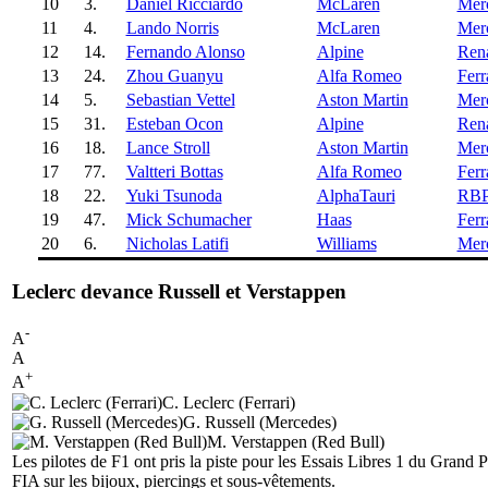
10
3.
Daniel Ricciardo
McLaren
Mer
11
4.
Lando Norris
McLaren
Mer
12
14.
Fernando Alonso
Alpine
Rena
13
24.
Zhou Guanyu
Alfa Romeo
Ferr
14
5.
Sebastian Vettel
Aston Martin
Mer
15
31.
Esteban Ocon
Alpine
Rena
16
18.
Lance Stroll
Aston Martin
Mer
17
77.
Valtteri Bottas
Alfa Romeo
Ferr
18
22.
Yuki Tsunoda
AlphaTauri
RB
19
47.
Mick Schumacher
Haas
Ferr
20
6.
Nicholas Latifi
Williams
Mer
Leclerc devance Russell et Verstappen
-
A
A
+
A
C. Leclerc (Ferrari)
G. Russell (Mercedes)
M. Verstappen (Red Bull)
Les pilotes de F1 ont pris la piste pour les Essais Libres 1 du Grand Pr
FIA sur les bijoux, piercings et sous-vêtements.