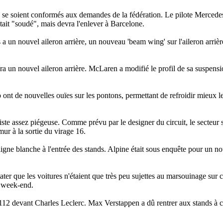
, se soient conformés aux demandes de la fédération. Le pilote Mercede
tait "
soudé
", mais devra l'enlever à Barcelone.
 un nouvel aileron arrière, un nouveau 'beam wing' sur l'aileron arrière
ra un nouvel aileron arrière. McLaren a modifié le profil de sa suspens
 ont de nouvelles ouïes sur les pontons, permettant de refroidir mieux l
iste assez piégeuse. Comme prévu par le designer du circuit, le secteur
mur à la sortie du virage 16.
 ligne blanche à l'entrée des stands. Alpine était sous enquête pour un n
tater que les voitures n'étaient que très peu sujettes au marsouinage sur c
e week-end.
"112 devant Charles Leclerc. Max Verstappen a dû rentrer aux stands à 