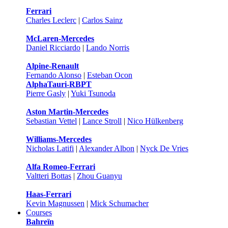
Ferrari
Charles Leclerc
|
Carlos Sainz
McLaren-Mercedes
Daniel Ricciardo
|
Lando Norris
Alpine-Renault
Fernando Alonso
|
Esteban Ocon
AlphaTauri-RBPT
Pierre Gasly
|
Yuki Tsunoda
Aston Martin-Mercedes
Sebastian Vettel
|
Lance Stroll
|
Nico Hülkenberg
Williams-Mercedes
Nicholas Latifi
|
Alexander Albon
|
Nyck De Vries
Alfa Romeo-Ferrari
Valtteri Bottas
|
Zhou Guanyu
Haas-Ferrari
Kevin Magnussen
|
Mick Schumacher
Courses
Bahreïn