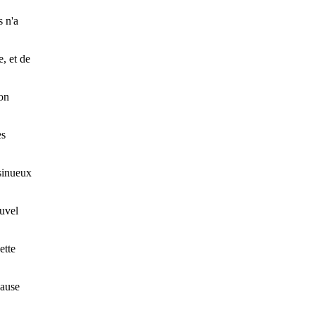
s n'a
, et de
ion
es
 sinueux
ouvel
ette
cause