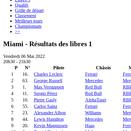
Qualifs
Grille de départ
Classement
Meilleurs tours
Championnats
>>
Miami - Résultats des libres 1
Vendredi 06 Mai 2022
20h30 - 21h30
P
N°
Pilote
Châssis
M
1
16.
Charles Leclerc
Ferrari
Ferr
2
63.
George Russell
Mercedes
Mer
3
1.
Max Verstappen
Red Bull
RB
4
11.
Sergio Pérez
Red Bull
RB
5
10.
Pierre Gasly
AlphaTauri
RB
6
55.
Carlos Sainz
Ferrari
Ferr
7
23.
Alexander Albon
Williams
Mer
8
44.
Lewis Hamilton
Mercedes
Mer
9
20.
Kevin Magnussen
Haas
Ferr