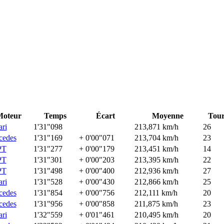
oteur
Temps
Écart
Moyenne
Tour
ari
1'31"098
213,871 km/h
26
cedes
1'31"169
+ 0'00"071
213,704 km/h
23
PT
1'31"277
+ 0'00"179
213,451 km/h
14
PT
1'31"301
+ 0'00"203
213,395 km/h
22
PT
1'31"498
+ 0'00"400
212,936 km/h
27
ari
1'31"528
+ 0'00"430
212,866 km/h
25
cedes
1'31"854
+ 0'00"756
212,111 km/h
20
cedes
1'31"956
+ 0'00"858
211,875 km/h
23
ari
1'32"559
+ 0'01"461
210,495 km/h
20