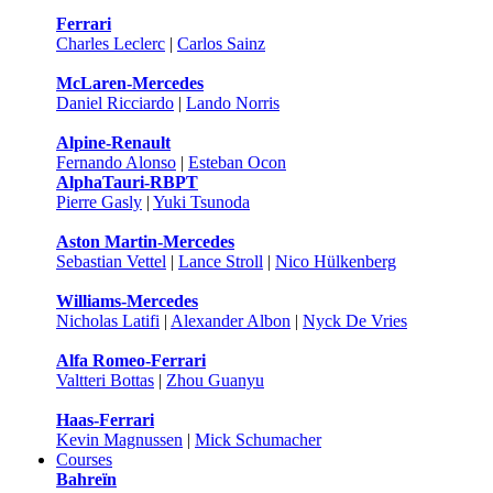
Ferrari
Charles Leclerc
|
Carlos Sainz
McLaren-Mercedes
Daniel Ricciardo
|
Lando Norris
Alpine-Renault
Fernando Alonso
|
Esteban Ocon
AlphaTauri-RBPT
Pierre Gasly
|
Yuki Tsunoda
Aston Martin-Mercedes
Sebastian Vettel
|
Lance Stroll
|
Nico Hülkenberg
Williams-Mercedes
Nicholas Latifi
|
Alexander Albon
|
Nyck De Vries
Alfa Romeo-Ferrari
Valtteri Bottas
|
Zhou Guanyu
Haas-Ferrari
Kevin Magnussen
|
Mick Schumacher
Courses
Bahreïn