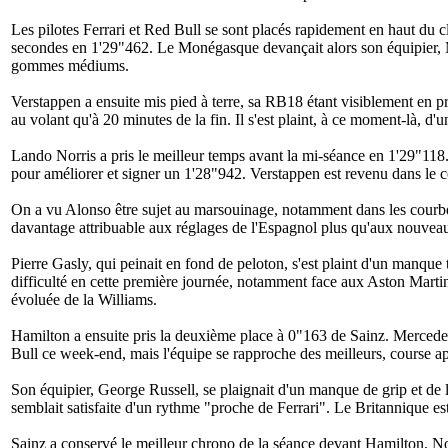
Les pilotes Ferrari et Red Bull se sont placés rapidement en haut du c
secondes en 1'29"462. Le Monégasque devançait alors son équipier, M
gommes médiums.
Verstappen a ensuite mis pied à terre, sa RB18 étant visiblement en p
au volant qu'à 20 minutes de la fin. Il s'est plaint, à ce moment-là, d'
Lando Norris a pris le meilleur temps avant la mi-séance en 1'29"118. 
pour améliorer et signer un 1'28"942. Verstappen est revenu dans le 
On a vu Alonso être sujet au marsouinage, notamment dans les courbes
davantage attribuable aux réglages de l'Espagnol plus qu'aux nouvea
Pierre Gasly, qui peinait en fond de peloton, s'est plaint d'un manque
difficulté en cette première journée, notamment face aux Aston Marti
évoluée de la Williams.
Hamilton a ensuite pris la deuxième place à 0"163 de Sainz. Mercedes 
Bull ce week-end, mais l'équipe se rapproche des meilleurs, course a
Son équipier, George Russell, se plaignait d'un manque de grip et de l'
semblait satisfaite d'un rythme "
proche de Ferrari
". Le Britannique es
Sainz a conservé le meilleur chrono de la séance devant Hamilton, Nor