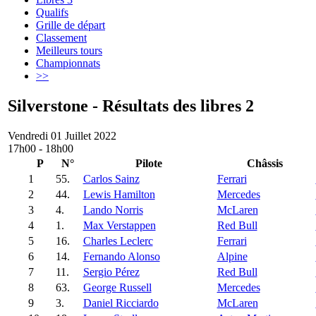
Qualifs
Grille de départ
Classement
Meilleurs tours
Championnats
>>
Silverstone - Résultats des libres 2
Vendredi 01 Juillet 2022
17h00 - 18h00
P
N°
Pilote
Châssis
1
55.
Carlos Sainz
Ferrari
2
44.
Lewis Hamilton
Mercedes
3
4.
Lando Norris
McLaren
4
1.
Max Verstappen
Red Bull
5
16.
Charles Leclerc
Ferrari
6
14.
Fernando Alonso
Alpine
7
11.
Sergio Pérez
Red Bull
8
63.
George Russell
Mercedes
9
3.
Daniel Ricciardo
McLaren