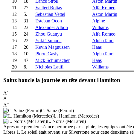
10
18.
Lance Stroll
Aston Martin
11
77.
Valtteri Bottas
Alfa Romeo
12
5.
Sebastian Vettel
Aston Martin
13
31.
Esteban Ocon
Alpine
14
23.
Alexander Albon
Williams
15
24.
Zhou Guanyu
Alfa Romeo
16
22.
Yuki Tsunoda
AlphaTauri
17
20.
Kevin Magnussen
Haas
18
10.
Pierre Gasly
AlphaTauri
19
47.
Mick Schumacher
Haas
20
6.
Nicholas Latifi
Williams
Sainz boucle la journée en tête devant Hamilton
-
A
A
+
A
C. Sainz (Ferrari)
L. Hamilton (Mercedes)
L. Norris (McLaren)
Après une première séance perturbée par la pluie, les équipes ont été
Libres 1. Le soleil était revenu sur Silverstone pour cette deuxième sé