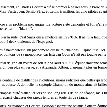
lassement, et Charles Leclerc a été le premier à passer sous la barre de 
ax Verstappen, Sergio Pérez et Lewis Hamilton, les cinq pilotes ayant
roie à un problème mécanique. La voiture a été démontée et l'on n'a rev
une sensation "
bizarre
".
Par la suite, c'est Sainz qui a amélioré en 1'29"016. Il ne lui a fallu q
coup à deux dixièmes de l'Espagnol.
 à haute vitesse, un phénomène qui ne touchait pas l'Alpine jusqu'ici.
ux pontons de sa monoplace, car Esteban Ocon n'était pas touché par l
 total de grip au volant de son AlphaTauri AT03. L'équipe italienne sem
n, un peu plus en verve, et à Alexander Albon, clairement plus en forme
continue de distiller des évolutions, moins radicales que celles qu'arb
près course. A domicile, le septuple Champion du monde aimerait briller
impossibilité d'attaquer lors de son long relais de fin de séance, mais f
t repassé chausser des pneus tendres en toute fin de séance.
ris, Verstappen et Leclerc. Peut-on espérer une bataille à quatre équipe