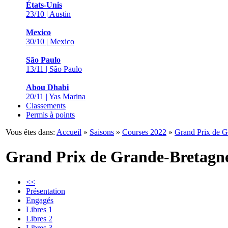
États-Unis
23/10 | Austin
Mexico
30/10 | Mexico
São Paulo
13/11 | São Paulo
Abou Dhabi
20/11 | Yas Marina
Classements
Permis à points
Vous êtes dans:
Accueil
»
Saisons
»
Courses 2022
»
Grand Prix de G
Grand Prix de Grande-Bretagn
<<
Présentation
Engagés
Libres 1
Libres 2
Libres 3