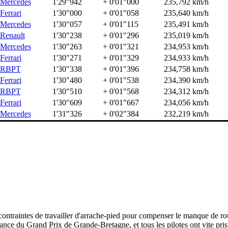
Mercedes
1'29"942
+ 0'01"000
235,792 km/h
Ferrari
1'30"000
+ 0'01"058
235,640 km/h
Mercedes
1'30"057
+ 0'01"115
235,491 km/h
Renault
1'30"238
+ 0'01"296
235,019 km/h
Mercedes
1'30"263
+ 0'01"321
234,953 km/h
Ferrari
1'30"271
+ 0'01"329
234,933 km/h
RBPT
1'30"338
+ 0'01"396
234,758 km/h
Ferrari
1'30"480
+ 0'01"538
234,390 km/h
RBPT
1'30"510
+ 0'01"568
234,312 km/h
Ferrari
1'30"609
+ 0'01"667
234,056 km/h
Mercedes
1'31"326
+ 0'02"384
232,219 km/h
 contraintes de travailler d'arrache-pied pour compenser le manque de ro
ance du Grand Prix de Grande-Bretagne, et tous les pilotes ont vite pris 