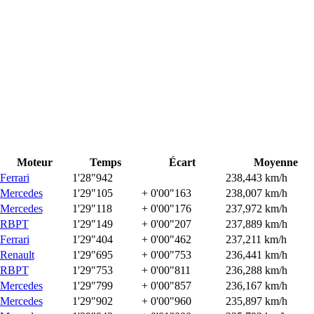
Moteur
Temps
Écart
Moyenne
Ferrari
1'28"942
238,443 km/h
Mercedes
1'29"105
+ 0'00"163
238,007 km/h
Mercedes
1'29"118
+ 0'00"176
237,972 km/h
RBPT
1'29"149
+ 0'00"207
237,889 km/h
Ferrari
1'29"404
+ 0'00"462
237,211 km/h
Renault
1'29"695
+ 0'00"753
236,441 km/h
RBPT
1'29"753
+ 0'00"811
236,288 km/h
Mercedes
1'29"799
+ 0'00"857
236,167 km/h
Mercedes
1'29"902
+ 0'00"960
235,897 km/h