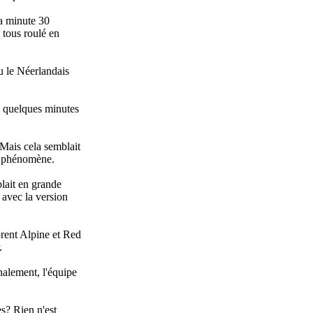
la minute 30
 tous roulé en
u le Néerlandais
ue quelques minutes
 Mais cela semblait
e phénomène.
blait en grande
 avec la version
orent Alpine et Red
.
inalement, l'équipe
s? Rien n'est