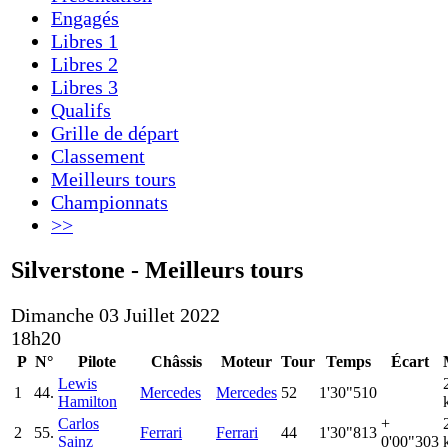
Engagés
Libres 1
Libres 2
Libres 3
Qualifs
Grille de départ
Classement
Meilleurs tours
Championnats
>>
Silverstone - Meilleurs tours
Dimanche 03 Juillet 2022
18h20
P
N°
Pilote
Châssis
Moteur
Tour
Temps
Écart
Lewis
1
44.
Mercedes
Mercedes
52
1'30"510
Hamilton
Carlos
+
2
55.
Ferrari
Ferrari
44
1'30"813
Sainz
0'00"303