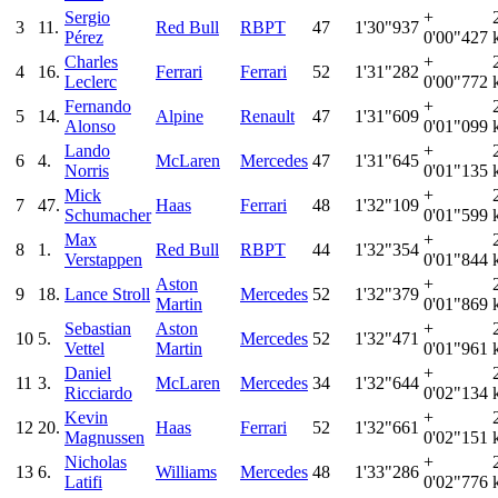
Sergio
+
3
11.
Red Bull
RBPT
47
1'30"937
Pérez
0'00"427
Charles
+
4
16.
Ferrari
Ferrari
52
1'31"282
Leclerc
0'00"772
Fernando
+
5
14.
Alpine
Renault
47
1'31"609
Alonso
0'01"099
Lando
+
6
4.
McLaren
Mercedes
47
1'31"645
Norris
0'01"135
Mick
+
7
47.
Haas
Ferrari
48
1'32"109
Schumacher
0'01"599
Max
+
8
1.
Red Bull
RBPT
44
1'32"354
Verstappen
0'01"844
Aston
+
9
18.
Lance Stroll
Mercedes
52
1'32"379
Martin
0'01"869
Sebastian
Aston
+
10
5.
Mercedes
52
1'32"471
Vettel
Martin
0'01"961
Daniel
+
11
3.
McLaren
Mercedes
34
1'32"644
Ricciardo
0'02"134
Kevin
+
12
20.
Haas
Ferrari
52
1'32"661
Magnussen
0'02"151
Nicholas
+
13
6.
Williams
Mercedes
48
1'33"286
Latifi
0'02"776