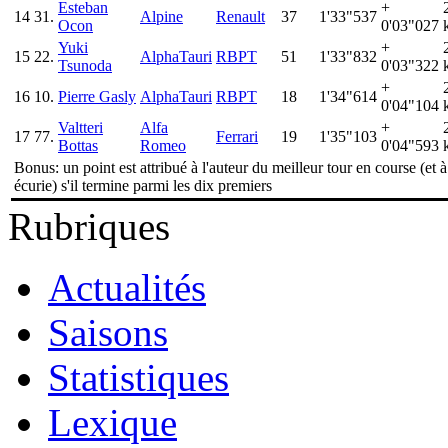
Esteban
+
14
31.
Alpine
Renault
37
1'33"537
Ocon
0'03"027
Yuki
+
15
22.
AlphaTauri
RBPT
51
1'33"832
Tsunoda
0'03"322
+
16
10.
Pierre Gasly
AlphaTauri
RBPT
18
1'34"614
0'04"104
Valtteri
Alfa
+
17
77.
Ferrari
19
1'35"103
Bottas
Romeo
0'04"593
Bonus: un point est attribué à l'auteur du meilleur tour en course (et 
écurie) s'il termine parmi les dix premiers
Rubriques
Actualités
Saisons
Statistiques
Lexique