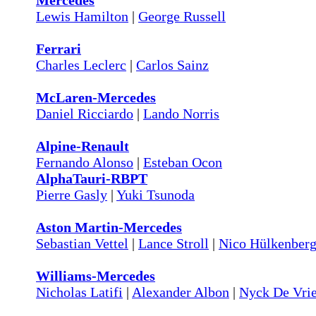
Mercedes
Lewis Hamilton
|
George Russell
Ferrari
Charles Leclerc
|
Carlos Sainz
McLaren-Mercedes
Daniel Ricciardo
|
Lando Norris
Alpine-Renault
Fernando Alonso
|
Esteban Ocon
AlphaTauri-RBPT
Pierre Gasly
|
Yuki Tsunoda
Aston Martin-Mercedes
Sebastian Vettel
|
Lance Stroll
|
Nico Hülkenber
Williams-Mercedes
Nicholas Latifi
|
Alexander Albon
|
Nyck De Vri