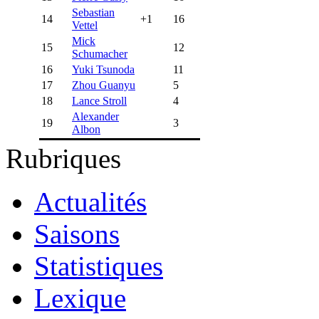
Sebastian
14
+1
16
Vettel
Mick
15
12
Schumacher
16
Yuki Tsunoda
11
17
Zhou Guanyu
5
18
Lance Stroll
4
Alexander
19
3
Albon
Rubriques
Actualités
Saisons
Statistiques
Lexique