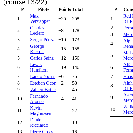
(course 13/22)
P
Pilote
Points
Total
P
Cons
Max
Red 
1
+25
258
1
Verstappen
RBP
Charles
2
Ferra
2
+8
178
Leclerc
3
Merc
3
Sergio Pérez
+10
173
Alpi
4
George
Rena
4
+15
158
Russell
McL
5
5
Carlos Sainz
+12
156
Merc
Lewis
Alfa
6
+19
146
6
Hamilton
Ferra
7
Lando Norris
+6
76
7
Haas
8
Esteban Ocon
+2
58
Alph
8
RBP
9
Valtteri Bottas
46
Asto
Fernando
9
10
+4
41
Merc
Alonso
Will
Kevin
10
11
22
Merc
Magnussen
Daniel
12
19
Ricciardo
13
Pierre Gasly
16