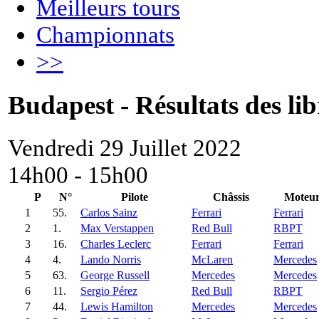
Meilleurs tours
Championnats
>>
Budapest - Résultats des lib
Vendredi 29 Juillet 2022
14h00 - 15h00
P
N°
Pilote
Châssis
Moteu
1
55.
Carlos Sainz
Ferrari
Ferrari
2
1.
Max Verstappen
Red Bull
RBPT
3
16.
Charles Leclerc
Ferrari
Ferrari
4
4.
Lando Norris
McLaren
Mercedes
5
63.
George Russell
Mercedes
Mercedes
6
11.
Sergio Pérez
Red Bull
RBPT
7
44.
Lewis Hamilton
Mercedes
Mercedes