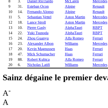
8
3.
Daniel Ricciardo
McLaren
Mercedes
9
31.
Esteban Ocon
Alpine
Renault
10
14.
Fernando Alonso
Alpine
Renault
11
5.
Sebastian Vettel
Aston Martin
Mercedes
12
18.
Lance Stroll
Aston Martin
Mercedes
13
10.
Pierre Gasly
AlphaTauri
RBPT
14
22.
Yuki Tsunoda
AlphaTauri
RBPT
15
24.
Zhou Guanyu
Alfa Romeo
Ferrari
16
23.
Alexander Albon
Williams
Mercedes
17
20.
Kevin Magnussen
Haas
Ferrari
18
47.
Mick Schumacher
Haas
Ferrari
19
88.
Robert Kubica
Alfa Romeo
Ferrari
20
6.
Nicholas Latifi
Williams
Mercedes
Sainz dégaine le premier dev
-
A
A