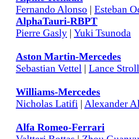
Fernando Alonso
|
Esteban O
AlphaTauri-RBPT
Pierre Gasly
|
Yuki Tsunoda
Aston Martin-Mercedes
Sebastian Vettel
|
Lance Strol
Williams-Mercedes
Nicholas Latifi
|
Alexander A
Alfa Romeo-Ferrari
Valtteri Bottas
|
Zhou Guany