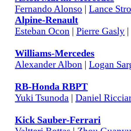
Fernando Alonso
|
Lance Stro
Alpine-Renault
Esteban Ocon
|
Pierre Gasly
Williams-Mercedes
Alexander Albon
|
Logan Sar
RB-Honda RBPT
Yuki Tsunoda
|
Daniel Riccia
Kick Sauber-Ferrari
Valtteri Bottas
|
Zhou Guany