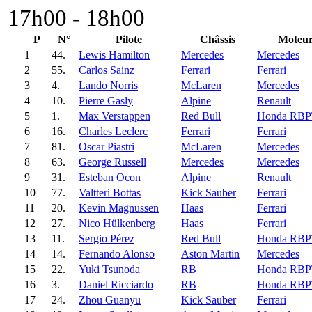
17h00 - 18h00
P
N°
Pilote
Châssis
Moteu
1
44.
Lewis Hamilton
Mercedes
Mercedes
2
55.
Carlos Sainz
Ferrari
Ferrari
3
4.
Lando Norris
McLaren
Mercedes
4
10.
Pierre Gasly
Alpine
Renault
5
1.
Max Verstappen
Red Bull
Honda RB
6
16.
Charles Leclerc
Ferrari
Ferrari
7
81.
Oscar Piastri
McLaren
Mercedes
8
63.
George Russell
Mercedes
Mercedes
9
31.
Esteban Ocon
Alpine
Renault
10
77.
Valtteri Bottas
Kick Sauber
Ferrari
11
20.
Kevin Magnussen
Haas
Ferrari
12
27.
Nico Hülkenberg
Haas
Ferrari
13
11.
Sergio Pérez
Red Bull
Honda RB
14
14.
Fernando Alonso
Aston Martin
Mercedes
15
22.
Yuki Tsunoda
RB
Honda RB
16
3.
Daniel Ricciardo
RB
Honda RB
17
24.
Zhou Guanyu
Kick Sauber
Ferrari