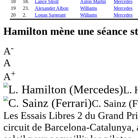
18
18.
Lance Stroll
Aston Martin
Mercedes
19
23.
Alexander Albon
Williams
Mercedes
20
2.
Logan Sargeant
Williams
Mercedes
Hamilton mène une séance st
-
A
A
+
A
L. 
C. Sainz (F
Les Essais Libres 2 du Grand Pri
circuit de Barcelona-Catalunya,