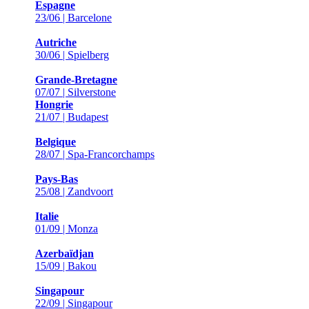
Espagne
23/06 | Barcelone
Autriche
30/06 | Spielberg
Grande-Bretagne
07/07 | Silverstone
Hongrie
21/07 | Budapest
Belgique
28/07 | Spa-Francorchamps
Pays-Bas
25/08 | Zandvoort
Italie
01/09 | Monza
Azerbaïdjan
15/09 | Bakou
Singapour
22/09 | Singapour