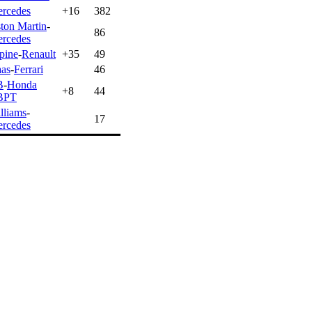
rcedes
+16
382
ton Martin
-
86
rcedes
pine
-
Renault
+35
49
as
-
Ferrari
46
B
-
Honda
+8
44
BPT
lliams
-
17
rcedes