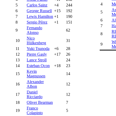
4
Me
5
Carlos Sainz
+4
244
As
6
George Russell
+15
192
5
Me
7
Lewis Hamilton
+1
190
6
Al
8
Sergio Pérez
+1
151
7
Ha
Fernando
9
62
R
Alonso
8
R
Nico
10
31
Wi
Hülkenberg
9
Me
11
Yuki Tsunoda
+6
28
12
Pierre Gasly
+17
26
13
Lance Stroll
24
14
Esteban Ocon
+18
23
Kevin
15
14
Magnussen
Alexander
16
12
Albon
Daniel
17
12
Ricciardo
18
Oliver Bearman
7
Franco
19
5
Colapinto