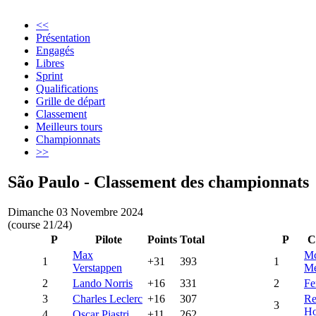
<<
Présentation
Engagés
Libres
Sprint
Qualifications
Grille de départ
Classement
Meilleurs tours
Championnats
>>
São Paulo - Classement des championnats
Dimanche 03 Novembre 2024
(course 21/24)
P
Pilote
Points
Total
P
C
Max
Mc
1
+31
393
1
Verstappen
Me
2
Lando Norris
+16
331
2
Fe
3
Charles Leclerc
+16
307
Re
3
H
4
Oscar Piastri
+11
262