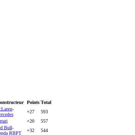
onstructeur
Points
Total
Laren
-
+27
593
rcedes
rrari
+20
557
d Bull
-
+32
544
onda RBPT