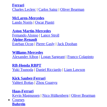
Ferrari
Charles Leclerc
|
Carlos Sainz
|
Oliver Bearman
McLaren-Mercedes
Lando Norris
|
Oscar Piastri
Aston Martin-Mercedes
Fernando Alonso
|
Lance Stroll
Alpine-Renault
Esteban Ocon
|
Pierre Gasly
|
Jack Doohan
Williams-Mercedes
Alexander Albon
|
Logan Sargeant
|
Franco Colapinto
RB-Honda RBPT
Yuki Tsunoda
|
Daniel Ricciardo
|
Liam Lawson
Kick Sauber-Ferrari
Valtteri Bottas
|
Zhou Guanyu
Haas-Ferrari
Kevin Magnussen
|
Nico Hülkenberg
|
Oliver Bearman
Courses
Bahreïn