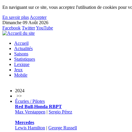
En naviguant sur ce site, vous acceptez l'utilisation de cookies pour vo
En savoir plus
Accepter
Dimanche 09 Août 2026
Facebook
Twitter
YouTube
Accueil
Actualités
Saisons
Statistiques
Lexique
Jeux
Mobile
2024
>>
Écuries / Pilotes
Red Bull-Honda RBPT
Max Verstappen
|
Sergio Pérez
Mercedes
Lewis Hamilton
|
George Russell