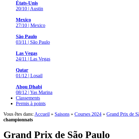
États-Unis
20/10 | Austin
Mexico
27/10 | Mexico
São Paulo
03/11 | São Paulo
Las Vegas
24/11 | Las Vegas
Qatar
01/12 | Losail
Abou Dhabi
08/12 | Yas Marina
Classements
Permis à points
Vous êtes dans:
Accueil
»
Saisons
»
Courses 2024
»
Grand Prix de S
championnats
Grand Prix de São Paulo