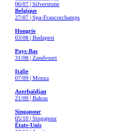
06/07 | Silverstone
Belgique
27/07 | Spa-Francorchamps
Hongrie
03/08 | Budapest
Pays-Bas
31/08 | Zandvoort
Italie
07/09 | Monza
Azerbaïdjan
21/09 | Bakou
Singapour
05/10 | Singapour
États-Unis