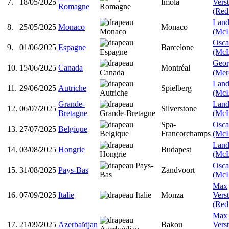
7.
18/05/2025
Imola
Vers
Romagne
(Red
Land
8.
25/05/2025
Monaco
Monaco
(McL
Oscar
9.
01/06/2025
Espagne
Barcelone
(McL
Geor
10.
15/06/2025
Canada
Montréal
(Mer
Land
11.
29/06/2025
Autriche
Spielberg
(McL
Grande-
Land
12.
06/07/2025
Silverstone
Bretagne
(McL
Spa-
Oscar
13.
27/07/2025
Belgique
Francorchamps
(McL
Land
14.
03/08/2025
Hongrie
Budapest
(McL
Oscar
15.
31/08/2025
Pays-Bas
Zandvoort
(McL
Max
16.
07/09/2025
Italie
Monza
Vers
(Red
Max
17.
21/09/2025
Azerbaïdjan
Bakou
Vers