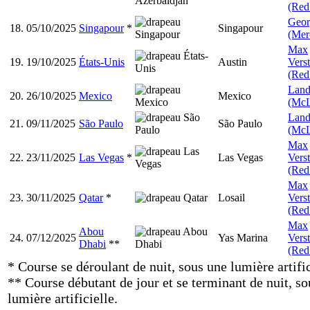
(Red
Geor
18.
05/10/2025
Singapour
*
Singapour
(Mer
Max
19.
19/10/2025
États-Unis
Austin
Vers
(Red
Land
20.
26/10/2025
Mexico
Mexico
(McL
Land
21.
09/11/2025
São Paulo
São Paulo
(McL
Max
22.
23/11/2025
Las Vegas
*
Las Vegas
Vers
(Red
Max
23.
30/11/2025
Qatar
*
Losail
Vers
(Red
Max
Abou
24.
07/12/2025
Yas Marina
Vers
Dhabi
**
(Red
* Course se déroulant de nuit, sous une lumière artific
** Course débutant de jour et se terminant de nuit, s
lumière artificielle.