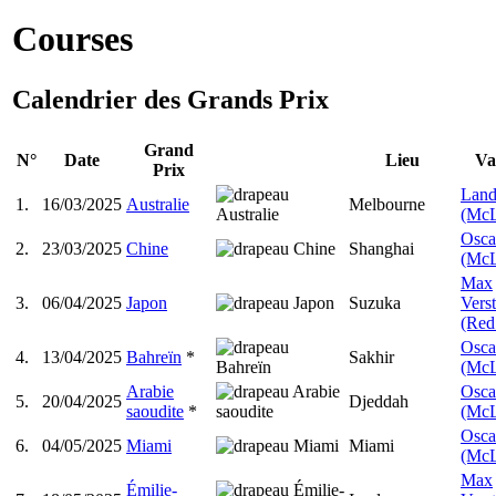
Courses
Calendrier des Grands Prix
Grand
N°
Date
Lieu
Va
Prix
Land
1.
16/03/2025
Australie
Melbourne
(McL
Oscar
2.
23/03/2025
Chine
Shanghai
(McL
Max
3.
06/04/2025
Japon
Suzuka
Vers
(Red
Oscar
4.
13/04/2025
Bahreïn
*
Sakhir
(McL
Arabie
Oscar
5.
20/04/2025
Djeddah
saoudite
*
(McL
Oscar
6.
04/05/2025
Miami
Miami
(McL
Max
Émilie-