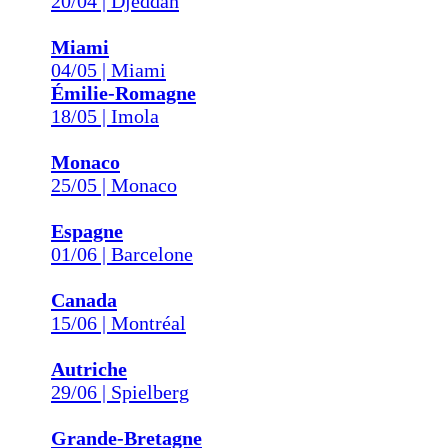
20/04 | Djeddah
Miami
04/05 | Miami
Émilie-Romagne
18/05 | Imola
Monaco
25/05 | Monaco
Espagne
01/06 | Barcelone
Canada
15/06 | Montréal
Autriche
29/06 | Spielberg
Grande-Bretagne