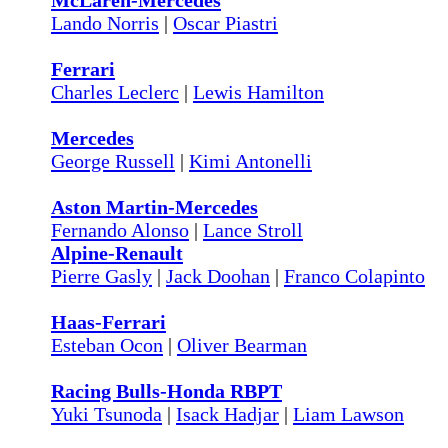
McLaren-Mercedes
Lando Norris
|
Oscar Piastri
Ferrari
Charles Leclerc
|
Lewis Hamilton
Mercedes
George Russell
|
Kimi Antonelli
Aston Martin-Mercedes
Fernando Alonso
|
Lance Stroll
Alpine-Renault
Pierre Gasly
|
Jack Doohan
|
Franco Colapinto
Haas-Ferrari
Esteban Ocon
|
Oliver Bearman
Racing Bulls-Honda RBPT
Yuki Tsunoda
|
Isack Hadjar
|
Liam Lawson