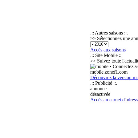
.:: Autres saisons ::.
>> Sélectionnez une ann
Accès aux saisons
.:: Site Mobile ::.
>> Suivez toute l'actual
• Connectez-vo
mobile.zonef1.com
Découvrez la version mo
.:: Publicité ::.
annonce
désactivée
Accès au carnet d'adress