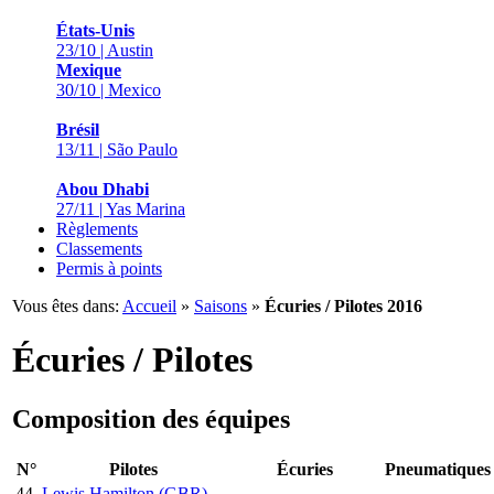
États-Unis
23/10 | Austin
Mexique
30/10 | Mexico
Brésil
13/11 | São Paulo
Abou Dhabi
27/11 | Yas Marina
Règlements
Classements
Permis à points
Vous êtes dans:
Accueil
»
Saisons
»
Écuries / Pilotes 2016
Écuries / Pilotes
Composition des équipes
N°
Pilotes
Écuries
Pneumatiques
44.
Lewis Hamilton (GBR)