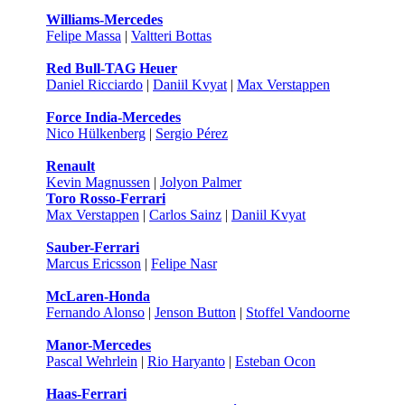
Williams-Mercedes
Felipe Massa
|
Valtteri Bottas
Red Bull-TAG Heuer
Daniel Ricciardo
|
Daniil Kvyat
|
Max Verstappen
Force India-Mercedes
Nico Hülkenberg
|
Sergio Pérez
Renault
Kevin Magnussen
|
Jolyon Palmer
Toro Rosso-Ferrari
Max Verstappen
|
Carlos Sainz
|
Daniil Kvyat
Sauber-Ferrari
Marcus Ericsson
|
Felipe Nasr
McLaren-Honda
Fernando Alonso
|
Jenson Button
|
Stoffel Vandoorne
Manor-Mercedes
Pascal Wehrlein
|
Rio Haryanto
|
Esteban Ocon
Haas-Ferrari