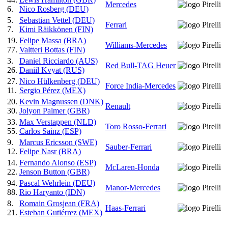
Mercedes
6.
Nico Rosberg (DEU)
5.
Sebastian Vettel (DEU)
Ferrari
7.
Kimi Räikkönen (FIN)
19.
Felipe Massa (BRA)
Williams-Mercedes
77.
Valtteri Bottas (FIN)
3.
Daniel Ricciardo (AUS)
Red Bull-TAG Heuer
26.
Daniil Kvyat (RUS)
27.
Nico Hülkenberg (DEU)
Force India-Mercedes
11.
Sergio Pérez (MEX)
20.
Kevin Magnussen (DNK)
Renault
30.
Jolyon Palmer (GBR)
33.
Max Verstappen (NLD)
Toro Rosso-Ferrari
55.
Carlos Sainz (ESP)
9.
Marcus Ericsson (SWE)
Sauber-Ferrari
12.
Felipe Nasr (BRA)
14.
Fernando Alonso (ESP)
McLaren-Honda
22.
Jenson Button (GBR)
94.
Pascal Wehrlein (DEU)
Manor-Mercedes
88.
Rio Haryanto (IDN)
8.
Romain Grosjean (FRA)
Haas-Ferrari
21.
Esteban Gutiérrez (MEX)