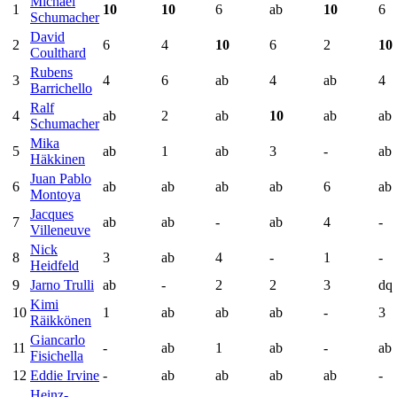
Michael
1
10
10
6
ab
10
6
Schumacher
David
2
6
4
10
6
2
10
Coulthard
Rubens
3
4
6
ab
4
ab
4
Barrichello
Ralf
4
ab
2
ab
10
ab
ab
Schumacher
Mika
5
ab
1
ab
3
-
ab
Häkkinen
Juan Pablo
6
ab
ab
ab
ab
6
ab
Montoya
Jacques
7
ab
ab
-
ab
4
-
Villeneuve
Nick
8
3
ab
4
-
1
-
Heidfeld
9
Jarno Trulli
ab
-
2
2
3
dq
Kimi
10
1
ab
ab
ab
-
3
Räikkönen
Giancarlo
11
-
ab
1
ab
-
ab
Fisichella
12
Eddie Irvine
-
ab
ab
ab
ab
-
Heinz-