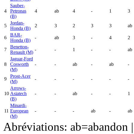
Sauber-
4
Petronas
4
ab
4
-
1
3
(B)
Jordan-
5
2
3
2
3
3
ab
Honda (B)
BAR-
6
-
ab
3
-
4
2
Honda (B)
Benetton-
7
-
-
1
-
-
ab
Renault (M)
Jaguar-Ford
8
Cosworth
-
-
ab
-
ab
-
(M)
Prost-Acer
9
-
-
-
-
-
-
(M)
Arrows-
10
Asiatech
-
-
ab
-
-
1
(B)
Minardi-
11
European
-
-
-
ab
-
ab
(M)
Abréviations: ab=abandon | 