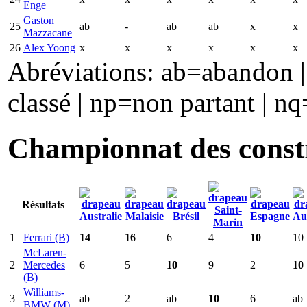
Enge
Gaston
25
ab
-
ab
ab
x
x
Mazzacane
26
Alex Yoong
x
x
x
x
x
x
Abréviations: ab=abandon | 
classé | np=non partant | nq
Championnat des const
Résultats
1
Ferrari (B)
14
16
6
4
10
10
McLaren-
2
Mercedes
6
5
10
9
2
10
(B)
Williams-
3
ab
2
ab
10
6
ab
BMW (M)