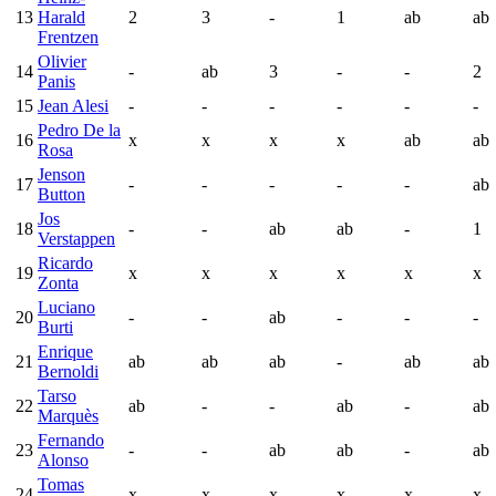
13
Harald
2
3
-
1
ab
ab
Frentzen
Olivier
14
-
ab
3
-
-
2
Panis
15
Jean Alesi
-
-
-
-
-
-
Pedro De la
16
x
x
x
x
ab
ab
Rosa
Jenson
17
-
-
-
-
-
ab
Button
Jos
18
-
-
ab
ab
-
1
Verstappen
Ricardo
19
x
x
x
x
x
x
Zonta
Luciano
20
-
-
ab
-
-
-
Burti
Enrique
21
ab
ab
ab
-
ab
ab
Bernoldi
Tarso
22
ab
-
-
ab
-
ab
Marquès
Fernando
23
-
-
ab
ab
-
ab
Alonso
Tomas
24
x
x
x
x
x
x